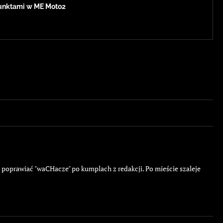
 punktami w ME Moto2
ę poprawiać "waCHacze" po kumplach z redakcji. Po mieście szaleje