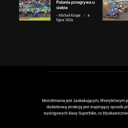
Polonia przegrywa u
siebie
-
Michał Krupa
6
lipca 2026
MotoRmania jest zaskakującym, lifestyle’owym po
dodatkową atrakcją jest inspirujący sposób 
wyścigowych klasy Superbike, co błyskawiczni