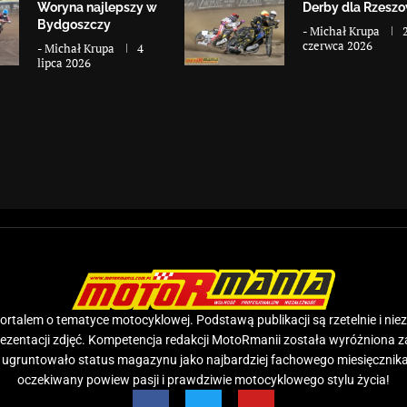
Woryna najlepszy w
Derby dla Rzesz
Bydgoszczy
-
Michał Krupa
czerwca 2026
-
Michał Krupa
4
lipca 2026
rtalem o tematyce motocyklowej. Podstawą publikacji są rzetelnie i nie
prezentacji zdjęć. Kompetencja redakcji MotoRmanii została wyróżniona 
e ugruntowało status magazynu jako najbardziej fachowego miesięcznika
oczekiwany powiew pasji i prawdziwie motocyklowego stylu życia!