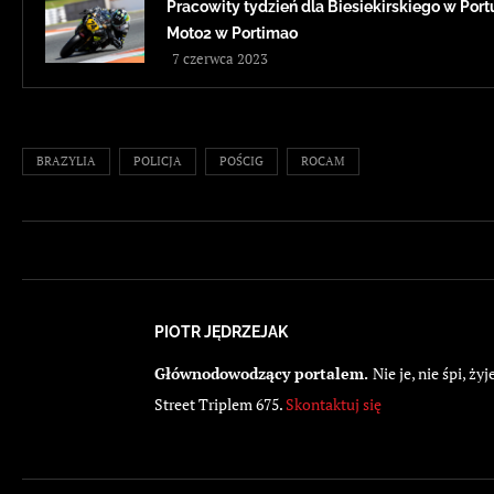
Pracowity tydzień dla Biesiekirskiego w Portug
Moto2 w Portimao
7 czerwca 2023
BRAZYLIA
POLICJA
POŚCIG
ROCAM
PIOTR JĘDRZEJAK
Głównodowodzący portalem.
Nie je, nie śpi, 
Street Triplem 675.
Skontaktuj się