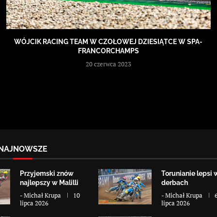
WÓJCIK RACING TEAM W CZOŁOWEJ DZIESIĄTCE W SPA-
FRANCORCHAMPS
20 czerwca 2023
NAJNOWSZE
Przyjemski znów
Torunianie lepsi 
najlepszy w Malilli
derbach
-
Michał Krupa
10
-
Michał Krupa
lipca 2026
lipca 2026