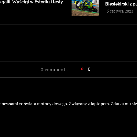
alii: Wyścigi w Estorilu i testy
Biesiekirski z
5 czerwca 2023
0 comments
0
żyje newsami ze świata motocyklowego. Związany z laptopem. Zdarza mu si