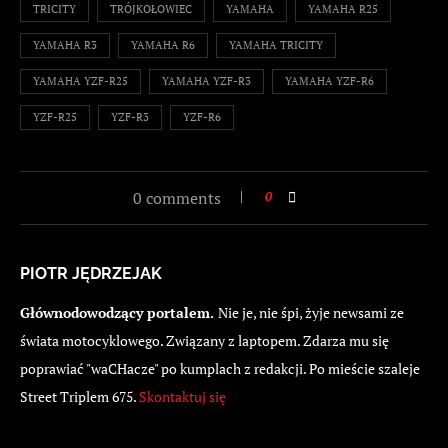
TRICITY
TRÓJKOŁOWIEC
YAMAHA
YAMAHA R25
YAMAHA R3
YAMAHA R6
YAMAHA TRICITY
YAMAHA YZF-R25
YAMAHA YZF-R3
YAMAHA YZF-R6
YZF-R25
YZF-R3
YZF-R6
0 comments
0
PIOTR JĘDRZEJAK
Głównodowodzący portalem.
Nie je, nie śpi, żyje newsami ze
świata motocyklowego. Związany z laptopem. Zdarza mu się
poprawiać "waCHacze" po kumplach z redakcji. Po mieście szaleje
Street Triplem 675.
Skontaktuj się