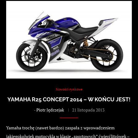
Nowości rynkowe
YAMAHA R25 CONCEPT 2014 – W KOŃCU JEST!
-
Piotr Jędrzejak
21 listopada 2013
Yamaha trochę (nawet bardzo) zaspała z wprowadzeniem
jakiegokolwiek motocykla w klasie „sportowych” ćwierćlitrówek –