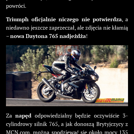
powróci.
Triumph oficjalnie niczego nie potwierdza
, a
niedawno jeszcze zaprzeczał, ale zdjęcia nie kłamią
–
nowa Daytona 765 nadjeżdża
!
Za
napęd
odpowiedzialny będzie oczywiście 3-
cylindrowy silnik 765, a jak donoszą Brytyjczycy z
MCN.com, można spodziewać się około mocy 135