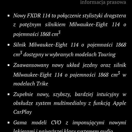
informacja prasowa
Nowy FXDR 114 to połączenie stylistyki dragstera
z potężnym silnikiem Milwaukee-Eight 114 o
3
pojemności 1868 cm
Silnik Milwaukee-Eight 114 o pojemności 1868
3
cm
dostępny w wybranych modelach Touring
Zaawansowany nowy układ jezdny oraz silnik
3
Milwaukee-Eight 114 o pojemności 1868 cm
w
modelach Trike
Zupełnie nowy, szybszy, bardziej intuicyjny w
obsłudze system multimedialny z funkcją Apple
CarPlay
Gama modeli CVO z imponującymi nowymi
lakierami i najwyższej klasy systemem audio