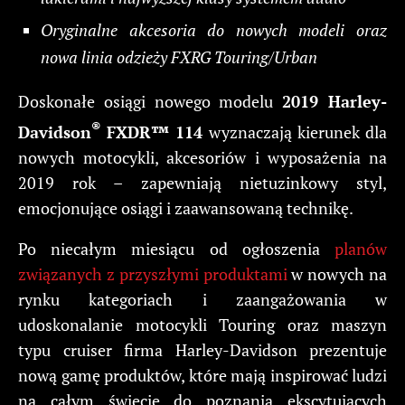
Oryginalne akcesoria do nowych modeli oraz
nowa linia odzieży FXRG Touring/Urban
Doskonałe osiągi nowego modelu
2019 Harley-
®
Davidson
FXDR™ 114
wyznaczają kierunek dla
nowych motocykli, akcesoriów i wyposażenia na
2019 rok – zapewniają nietuzinkowy styl,
emocjonujące osiągi i zaawansowaną technikę.
Po niecałym miesiącu od ogłoszenia
planów
związanych z przyszłymi produktami
w nowych na
rynku kategoriach i zaangażowania w
udoskonalanie motocykli Touring oraz maszyn
typu cruiser firma Harley-Davidson prezentuje
nową gamę produktów, które mają inspirować ludzi
na całym świecie do poznania ekscytujących