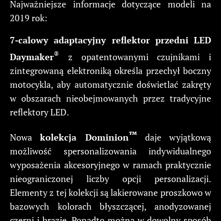
Najważniejsze informacje dotyczące modeli na
2019 rok:
7-calowy adaptacyjny reflektor przedni LED
®
Daymaker
z opatentowanymi czujnikami i
zintegrowaną elektroniką określa przechył boczny
motocykla, aby automatycznie doświetlać zakręty
w obszarach nieobejmowanych przez tradycyjne
reflektory LED.
™
Nowa
kolekcja Dominion
daje wyjątkową
możliwość spersonalizowania indywidualnego
wyposażenia akcesoryjnego w ramach praktycznie
nieograniczonej liczby opcji personalizacji.
Elementy z tej kolekcji są lakierowane proszkowo w
bazowych kolorach błyszczącej, anodyzowanej
czerni i brązie. Ponadto można w dowolny sposób