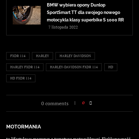
BMW wybiera opony Dunlop
SportSmart TT dla swojego nowego
motocykla klasy superbike S 1000 RR
7 listopada 2022
FXDR 114
HARLEY
HARLEY DAVIDSON
HARLEY FXDR 114
HARLEY-DAVIDSON FXDR 114
HD
HD FXDR 114
0 comments
0
MOTORMANIA
to lifestylowy magazyn o tematyce motocyklowej. Ekskluzywność