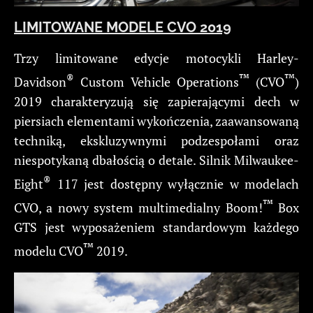
LIMITOWANE MODELE CVO 2019
Trzy limitowane edycje motocykli Harley-
®
™
™
Davidson
Custom Vehicle Operations
(CVO
)
2019 charakteryzują się zapierającymi dech w
piersiach elementami wykończenia, zaawansowaną
techniką, ekskluzywnymi podzespołami oraz
niespotykaną dbałością o detale. Silnik Milwaukee-
®
Eight
117 jest dostępny wyłącznie w modelach
™
CVO, a nowy system multimedialny Boom!
Box
GTS jest wyposażeniem standardowym każdego
™
modelu CVO
2019.