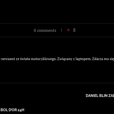
0 comments
0
żyje newsami ze świata motocyklowego. Związany z laptopem. Zdarza mu si
DANIEL BLIN Z
BOL D’OR 24H