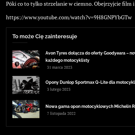
Póki co to tylko strzelanie w ciemno. Obejrzyjcie film 
https://www.youtube.com/watch?v=9H8GNPYbGTw
To może Cię zainteresuje
Avon Tyres dołącza do oferty Goodyeara – 
każdego motocyklisty
31 marca 2023
Opony Dunlop Sportmax Q-Lite dla motocykl
3 lutego 2023
Nowa gama opon motocyklowych Michelin Ro
7 listopada 2022