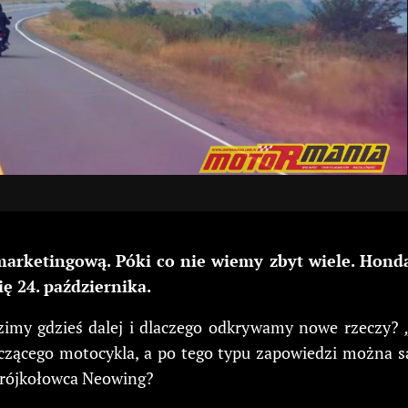
arketingową. Póki co nie wiemy zbyt wiele. Honda
ę 24. października.
dzimy gdzieś dalej i dlaczego odkrywamy nowe rzeczy?
zącego motocykla, a po tego typu zapowiedzi można są
trójkołowca Neowing?