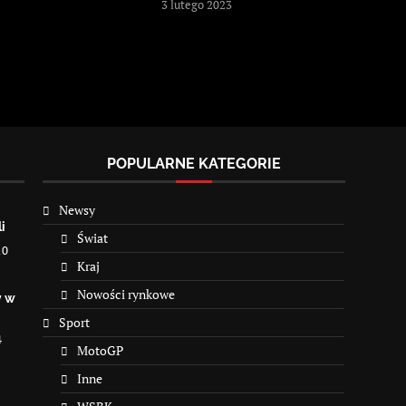
3 lutego 2023
POPULARNE KATEGORIE
Newsy
i
Świat
10
Kraj
Nowości rynkowe
y w
Sport
4
MotoGP
Inne