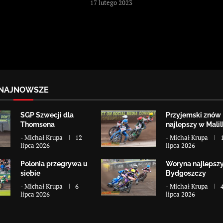
17 lutego 2023
NAJNOWSZE
SGP Szwecji dla
Przyjemski znów
Thomsena
najlepszy w Malill
-
Michał Krupa
12
-
Michał Krupa
lipca 2026
lipca 2026
Polonia przegrywa u
Woryna najlepsz
siebie
Bydgoszczy
-
Michał Krupa
6
-
Michał Krupa
lipca 2026
lipca 2026