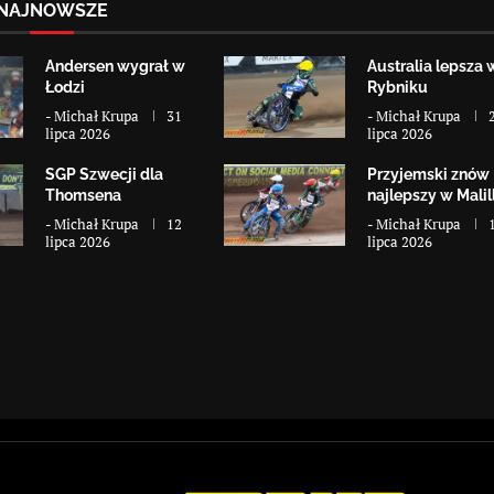
NAJNOWSZE
Andersen wygrał w
Australia lepsza 
Łodzi
Rybniku
-
Michał Krupa
31
-
Michał Krupa
lipca 2026
lipca 2026
SGP Szwecji dla
Przyjemski znów
Thomsena
najlepszy w Malill
-
Michał Krupa
12
-
Michał Krupa
lipca 2026
lipca 2026