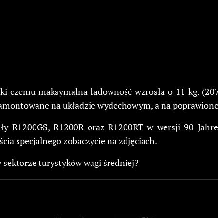
ki czemu maksymalna ładowność wzrosła o 11 kg. (207 k
y zamontowane na układzie wydechowym, a na poprawionej
ały R1200GS, R1200R oraz R1200RT w wersji 90 Jahre
cia specjalnego zobaczycie na zdjęciach.
sektorze turystyków wagi średniej?