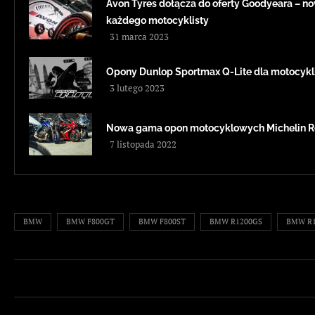
Avon Tyres dołącza do oferty Goodyeara – 
każdego motocyklisty
31 marca 2023
Opony Dunlop Sportmax Q-Lite dla motocykl
3 lutego 2023
Nowa gama opon motocyklowych Michelin Ro
7 listopada 2022
BMW
BMW F800GT
BMW F800ST
BMW R1200GS
BMW R1