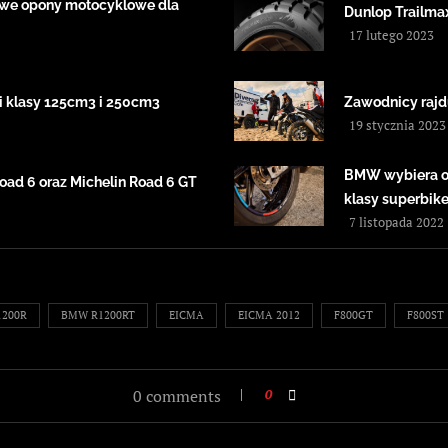
nowe opony motocyklowe dla
Dunlop Trailma
17 lutego 2023
i klasy 125cm3 i 250cm3
Zawodnicy rajd
19 stycznia 2023
BMW wybiera o
ad 6 oraz Michelin Road 6 GT
klasy superbik
7 listopada 2022
200R
BMW R1200RT
EICMA
EICMA 2012
F800GT
F800ST
0 comments
0