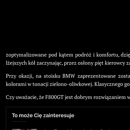
zoptymalizowane pod kątem podróż i komfortu, dzię
lżejszych kół zaczynając, przez osłony pięt kierowc
Przy okazji, na stoisku BMW zaprezentowane zost
kolorami w tonacji zielono-oliwkowej. Klasycznego goś
Czy uważacie, że F800GT jest dobrym rozwiązaniem w 
To może Cię zainteresuje