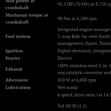
Max power at
95.2 HP (70 kW) at 8,750 
crankshaft
Maximum torque at
90 Nm at 6,500 rpm
crankshaft
Integrated engine managem
Fuel system
3-map Ride-by-wire thrott
management (Sport, Tourin
Ignition
Digital electronic, integrat
Starter
Electric
100% stainless steel 2-in-
Exhaust
way catalytic converter an
Alternator
450 W at 6,000 rpm
Lubrication
Wet sump
6 speed, drive ratio:
1st 14/
3rd 20/30 (1.5)