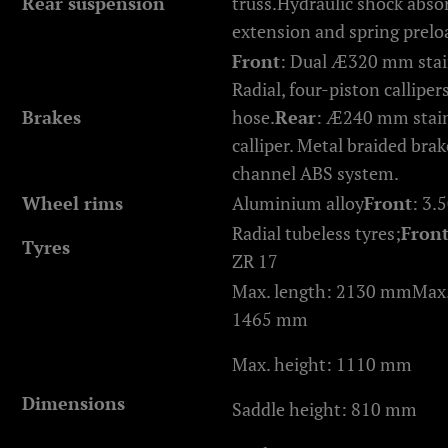
Rear suspension
truss.
Hydraulic shock abso
extension and spring prel
Front
: Dual Æ320 mm stainl
Radial, four-piston calliper
Brakes
hose.
Rear
: Æ240 mm stainl
calliper. Metal braided brak
channel ABS system.
Wheel rims
Aluminium alloy
Front
: 3.
Radial tubeless tyres;
Fron
Tyres
ZR 17
Max. length: 2130 mm
Max
1465 mm
Max. height: 1110 mm
Dimensions
Saddle height: 810 mm