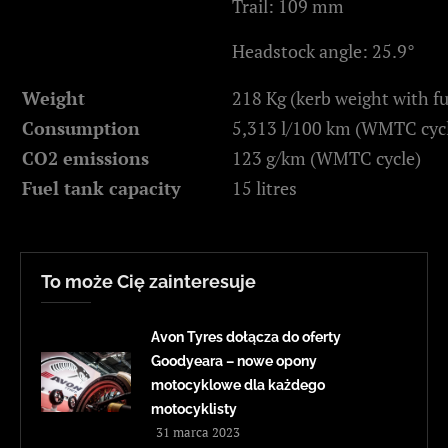
Trail: 109 mm
Headstock angle: 25.9°
Weight
218 Kg (kerb weight with ful
Consumption
5,313 l/100 km (WMTC cyc
CO2 emissions
123 g/km (WMTC cycle)
Fuel tank capacity
15 litres
To może Cię zainteresuje
Avon Tyres dołącza do oferty
Goodyeara – nowe opony
motocyklowe dla każdego
motocyklisty
31 marca 2023