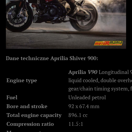
Dane techniczne Aprilia Shiver 900:
Aprilia
V90
Longitudinal 9
Engine type
liquid cooled, double over
gear/chain timing system, f
Fuel
Unleaded petrol
Bore and stroke
92 x 67.4 mm
Total engine capacity
896.1 cc
Compression ratio
11.5:1