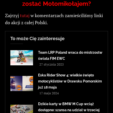
zostać Motomikołajem?
Zajrzyj
tutaj
w komentarzach zamieściliśmy linki
do akcji z całej Polski.
To może Cię zainteresuje
Team LRP Poland wraca do mistrzostw
świata FIM EWC
27 stycznia 2025
Eska Rider Show 4: wielkie święto
motocyklistów w Drawsku Pomorskim
już 18 maja
17 maja 2024
Dzikie karty w BMW M Cup wciąż
dostępne: szansa na udział w trzeciej