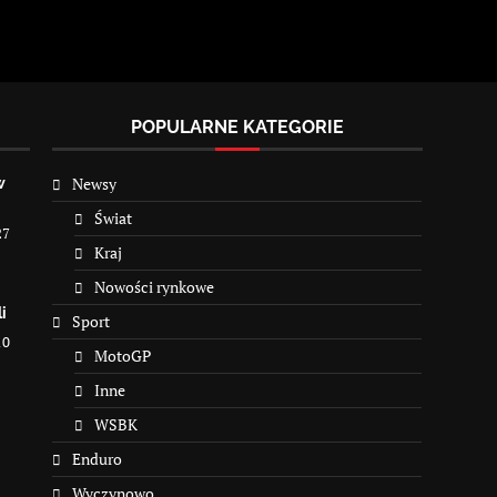
POPULARNE KATEGORIE
Newsy
w
Świat
27
Kraj
Nowości rynkowe
i
Sport
10
MotoGP
Inne
WSBK
Enduro
Wyczynowo