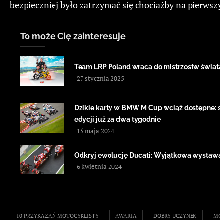
bezpieczniej było zatrzymać się chociażby na pierws
To może Cię zainteresuje
Team LRP Poland wraca do mistrzostw świa
27 stycznia 2025
Dzikie karty w BMW M Cup wciąż dostępne: sz
edycji już za dwa tygodnie
15 maja 2024
Odkryj ewolucję Ducati: Wyjątkowa wystawa
6 kwietnia 2024
10 PRZYKAZAŃ MOTOCYKLISTY
AWARIA
DOBRY UCZYNEK
M