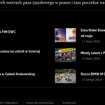
zych metrach pasa zjazdowego w prawo i tam poczekać na
Eska Rider Sho
ta FIM EWC
18 maja
17 maja 2024
ansa na udział w trzeciej
Młody talent z 
15 maja 2024
 w Galerii Krakowskiej
Rusza BMW M 
13 lutego 2024
OST PÓŁNOCNY
PCHANIE MOTOCYKLA
WARSZAWA