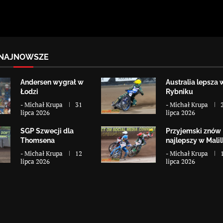
NAJNOWSZE
Andersen wygrał w
Australia lepsza 
Łodzi
Rybniku
-
Michał Krupa
31
-
Michał Krupa
lipca 2026
lipca 2026
SGP Szwecji dla
Przyjemski znów
Thomsena
najlepszy w Malill
-
Michał Krupa
12
-
Michał Krupa
lipca 2026
lipca 2026