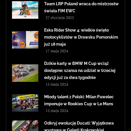
Team LRP Poland wraca do mistrzostw
świata FIM EWC
27 stycznia 2025
Eska Rider Show 4: wielkie święto
motocyklistów w Drawsku Pomorskim
już 18 maja
17 maja 2024
Dzikie karty w BMW M Cup wciąż
dostępne: szansa na udział w trzeciej
edycji już za dwa tygodnie
15 maja 2024
Młody talent z Polski: Milan Pawelec
imponuje w Rookies Cup w Le Mans
15 maja 2024
Odkryj ewolucję Ducati: Wyjątkowa
wystawa w Galerii Krakowskiej