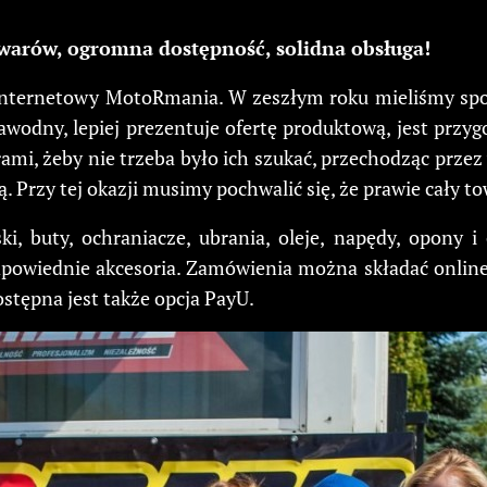
warów, ogromna dostępność, solidna obsługa!
internetowy MotoRmania. W zeszłym roku mieliśmy spor
zawodny, lepiej prezentuje ofertę produktową, jest pr
mi, żeby nie trzeba było ich szukać, przechodząc przez
rzy tej okazji musimy pochwalić się, że prawie cały tow
ki, buty, ochraniacze, ubrania, oleje, napędy, opony i
owiednie akcesoria. Zamówienia można składać online 
ostępna jest także opcja PayU.