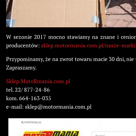
W sezonie 2017 mocno stawiamy na znane i cenione 
producentów:
sklep.motormania.com.pl/nasze-marki
Przypominamy, że na zwrot towaru macie 30 dni, nie 
Zapraszamy.
Sklep.MotoRmania.com.pl
tel. 22/ 877-24-86
kom. 664-163-035
e-mail:
sklep@motormania.com.pl