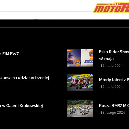
Eska Rider Sho
ta FIM EWC
18 maja
17 maja 2024
ansa na udział w trzeciej
Młody talent z 
15 maja 2024
 w Galerii Krakowskiej
Rusza BMW M 
13 lutego 2024