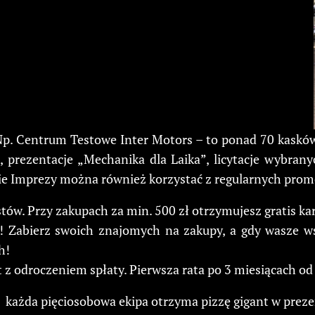
Np. Centrum Testowe Inter Motors – to ponad 70 kaskó
, prezentacje „Mechanika dla Laika”, licytacje wybra
e Imprezy można również korzystać z regularnych promo
w. Przy zakupach za min. 500 zł otrzymujesz gratis kart
! Zabierz swoich znajomych na zakupy, a gdy wasze w
h!
yt z odroczeniem spłaty. Pierwsza rata po 3 miesiącach o
 każda pięciosobowa ekipa otrzyma pizzę gigant w preze