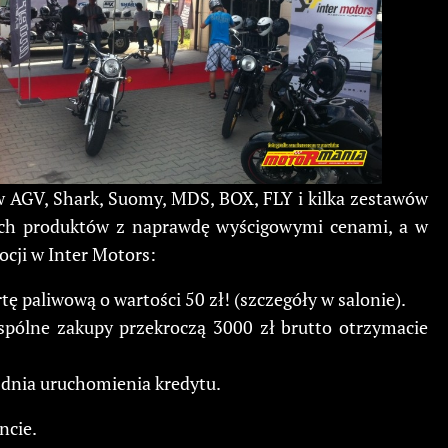
w AGV, Shark, Suomy, MDS, BOX, FLY i kilka zestawów
nych produktów z naprawdę wyścigowymi cenami, a w
cji w Inter Motors:
ę paliwową o wartości 50 zł! (szczegóły w salonie).
spólne zakupy przekroczą 3000 zł brutto otrzymacie
d dnia uruchomienia kredytu.
ncie.