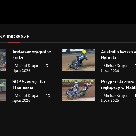
NAJNOWSZE
Andersen wygrał w
Australia lepsza 
Łodzi
Rybniku
-
Michał Krupa
31
-
Michał Krupa
lipca 2026
lipca 2026
SGP Szwecji dla
Przyjemski znów
Thomsena
najlepszy w Malill
-
Michał Krupa
12
-
Michał Krupa
lipca 2026
lipca 2026