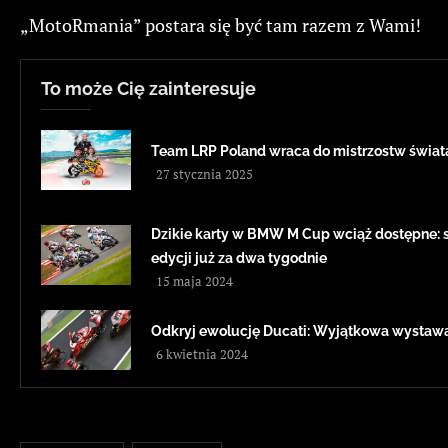
„MotoRmania” postara się być tam razem z Wami!
To może Cię zainteresuje
Team LRP Poland wraca do mistrzostw świa
27 stycznia 2025
Dzikie karty w BMW M Cup wciąż dostępne: sz
edycji już za dwa tygodnie
15 maja 2024
Odkryj ewolucję Ducati: Wyjątkowa wystawa
6 kwietnia 2024