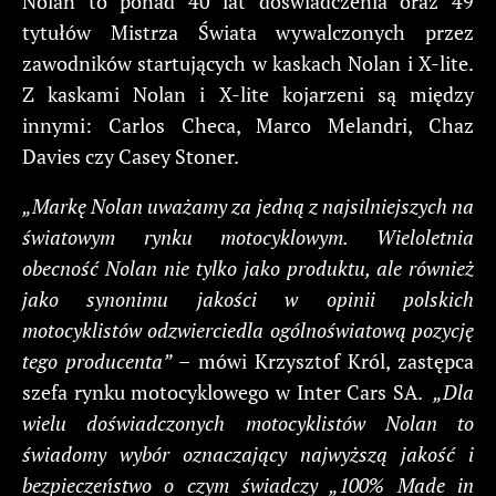
Nolan to ponad 40 lat doświadczenia oraz 49
tytułów Mistrza Świata wywalczonych przez
zawodników startujących w kaskach Nolan i X-lite.
Z kaskami Nolan i X-lite kojarzeni są między
innymi: Carlos Checa, Marco Melandri, Chaz
Davies czy Casey Stoner.
„Markę Nolan uważamy za jedną z najsilniejszych na
światowym rynku motocyklowym. Wieloletnia
obecność Nolan nie tylko jako produktu, ale również
jako synonimu jakości w opinii polskich
motocyklistów odzwierciedla ogólnoświatową pozycję
tego producenta”
– mówi Krzysztof Król, zastępca
szefa rynku motocyklowego w Inter Cars SA.
„Dla
wielu doświadczonych motocyklistów Nolan to
świadomy wybór oznaczający najwyższą jakość i
bezpieczeństwo o czym świadczy „100% Made in