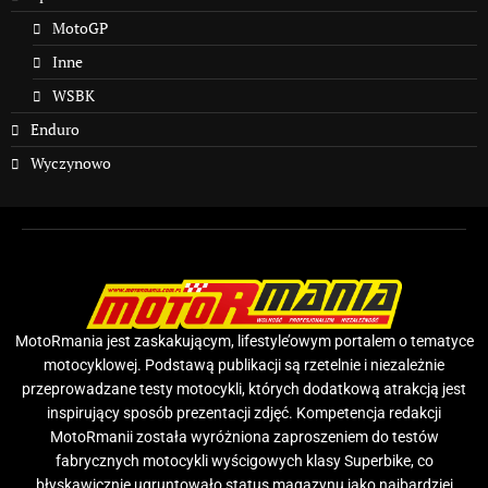
MotoGP
Inne
WSBK
Enduro
Wyczynowo
MotoRmania jest zaskakującym, lifestyle’owym portalem o tematyce
motocyklowej. Podstawą publikacji są rzetelnie i niezależnie
przeprowadzane testy motocykli, których dodatkową atrakcją jest
inspirujący sposób prezentacji zdjęć. Kompetencja redakcji
MotoRmanii została wyróżniona zaproszeniem do testów
fabrycznych motocykli wyścigowych klasy Superbike, co
błyskawicznie ugruntowało status magazynu jako najbardziej