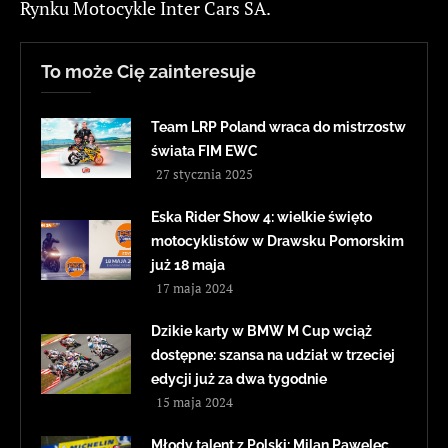
Rynku Motocykle Inter Cars SA.
To może Cię zainteresuje
Team LRP Poland wraca do mistrzostw
świata FIM EWC
27 stycznia 2025
Eska Rider Show 4: wielkie święto
motocyklistów w Drawsku Pomorskim
już 18 maja
17 maja 2024
Dzikie karty w BMW M Cup wciąż
dostępne: szansa na udział w trzeciej
edycji już za dwa tygodnie
15 maja 2024
Młody talent z Polski: Milan Pawelec