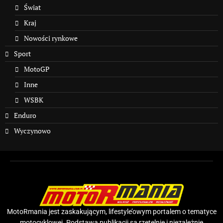
Świat
Kraj
Nowości rynkowe
Sport
MotoGP
Inne
WSBK
Enduro
Wyczynowo
MotoRmania jest zaskakującym, lifestyle’owym portalem o tematyce
motocyklowej. Podstawą publikacji są rzetelnie i niezależnie