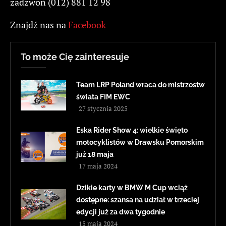
zadzwoń (012) 881 12 98
Znajdź nas na
Facebook
To może Cię zainteresuje
Team LRP Poland wraca do mistrzostw
świata FIM EWC
27 stycznia 2025
Eska Rider Show 4: wielkie święto
motocyklistów w Drawsku Pomorskim
już 18 maja
17 maja 2024
Dzikie karty w BMW M Cup wciąż
dostępne: szansa na udział w trzeciej
edycji już za dwa tygodnie
15 maja 2024