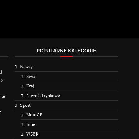
POPULARNE KATEGORIE
Newsy
i
Świat
10
Kraj
Nowości rynkowe
y w
Sport
4
MotoGP
Inne
WSBK