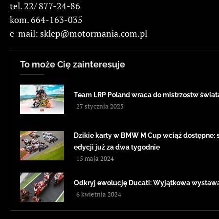
tel. 22/ 877-24-86
kom. 664-163-035
e-mail:
sklep@motormania.com.pl
To może Cię zainteresuje
Team LRP Poland wraca do mistrzostw świa
27 stycznia 2025
Dzikie karty w BMW M Cup wciąż dostępne: sz
edycji już za dwa tygodnie
15 maja 2024
Odkryj ewolucję Ducati: Wyjątkowa wystawa
6 kwietnia 2024