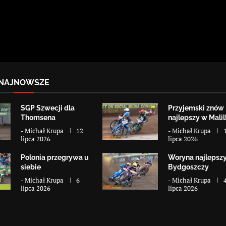
NAJNOWSZE
SGP Szwecji dla
Przyjemski znów
Thomsena
najlepszy w Malill
-
Michał Krupa
12
-
Michał Krupa
lipca 2026
lipca 2026
Polonia przegrywa u
Woryna najlepsz
siebie
Bydgoszczy
-
Michał Krupa
6
-
Michał Krupa
lipca 2026
lipca 2026