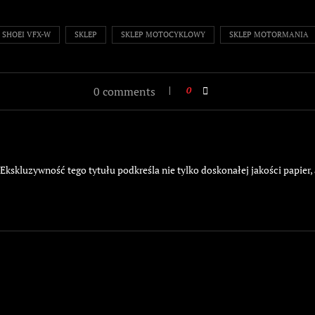
SHOEI VFX-W
SKLEP
SKLEP MOTOCYKLOWY
SKLEP MOTORMANIA
0 comments
0
kskluzywność tego tytułu podkreśla nie tylko doskonałej jakości papier,