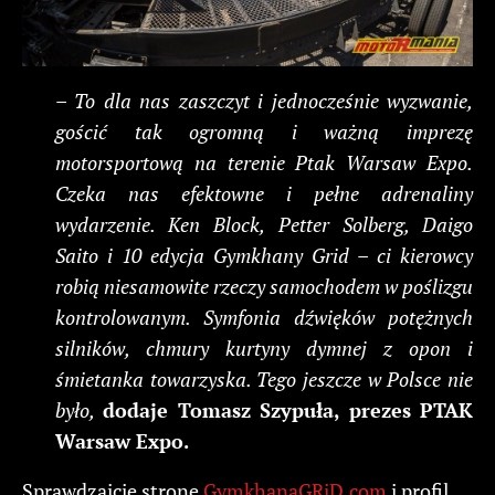
– To dla nas zaszczyt i jednocześnie wyzwanie,
gościć tak ogromną i ważną imprezę
motorsportową na terenie Ptak Warsaw Expo.
Czeka nas efektowne i pełne adrenaliny
wydarzenie. Ken Block, Petter Solberg, Daigo
Saito i 10 edycja Gymkhany Grid – ci kierowcy
robią niesamowite rzeczy samochodem w poślizgu
kontrolowanym. Symfonia dźwięków potężnych
silników, chmury kurtyny dymnej z opon i
śmietanka towarzyska. Tego jeszcze w Polsce nie
było,
dodaje Tomasz Szypuła, prezes PTAK
Warsaw Expo.
Sprawdzajcie stronę
GymkhanaGRiD.com
i profil