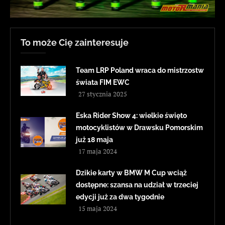
To może Cię zainteresuje
Team LRP Poland wraca do mistrzostw
świata FIM EWC
27 stycznia 2025
Eska Rider Show 4: wielkie święto
motocyklistów w Drawsku Pomorskim
już 18 maja
17 maja 2024
Dzikie karty w BMW M Cup wciąż
dostępne: szansa na udział w trzeciej
edycji już za dwa tygodnie
15 maja 2024