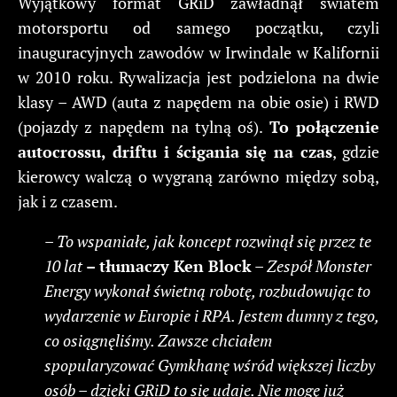
Wyjątkowy format GRiD zawładnął światem
motorsportu od samego początku, czyli
inauguracyjnych zawodów w Irwindale w Kalifornii
w 2010 roku. Rywalizacja jest podzielona na dwie
klasy – AWD (auta z napędem na obie osie) i RWD
(pojazdy z napędem na tylną oś).
To połączenie
autocrossu, driftu i ścigania się na czas
, gdzie
kierowcy walczą o wygraną zarówno między sobą,
jak i z czasem.
– To wspaniałe, jak koncept rozwinął się przez te
10 lat
– tłumaczy Ken Block
–
Zespół Monster
Energy wykonał świetną robotę, rozbudowując to
wydarzenie w Europie i RPA. Jestem dumny z tego,
co osiągnęliśmy. Zawsze chciałem
spopularyzować Gymkhanę wśród większej liczby
osób – dzięki GRiD to się udaje. Nie mogę już