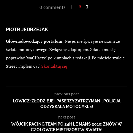
0 comments
0
PIOTR JĘDRZEJAK
Głównodowodzący portalem.
Nie je, nie śpi, żyje newsami ze
świata motocyklowego. Związany z laptopem. Zdarza mu się
poprawiać "waCHacze" po kumplach z redakcji. Po mieście szaleje
Street Triplem 675.
Skontaktuj się
previous post
ŁOWICZ: ZŁODZIEJE I PASERZY ZATRZYMANI, POLICJA
ODZYSKAŁA MOTOCYKLE!
next post
WÓJCIK RACING TEAM PO 24H LE MANS 2019: ZNÓW W
CZOŁÓWCE MISTRZOSTW ŚWIATA!