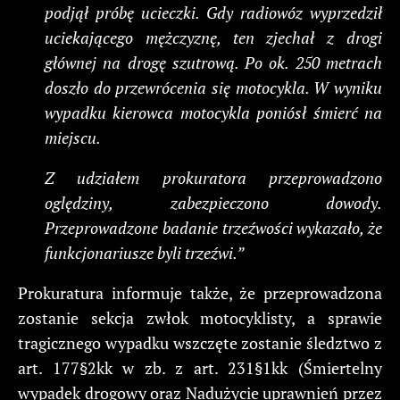
podjął próbę ucieczki. Gdy radiowóz wyprzedził
uciekającego mężczyznę, ten zjechał z drogi
głównej na drogę szutrową. Po ok. 250 metrach
doszło do przewrócenia się motocykla. W wyniku
wypadku kierowca motocykla poniósł śmierć na
miejscu.
Z udziałem prokuratora przeprowadzono
oględziny, zabezpieczono dowody.
Przeprowadzone badanie trzeźwości wykazało, że
funkcjonariusze byli trzeźwi.”
Prokuratura informuje także, że przeprowadzona
zostanie sekcja zwłok motocyklisty, a sprawie
tragicznego wypadku wszczęte zostanie śledztwo z
art. 177§2kk w zb. z art. 231§1kk (Śmiertelny
wypadek drogowy oraz Nadużycie uprawnień przez