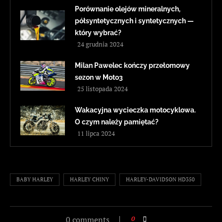
Porównanie olejów mineralnych,
półsyntetycznych i syntetycznych —
który wybrać?
24 grudnia 2024
Milan Pawelec kończy przełomowy
sezon w Moto3
25 listopada 2024
Wakacyjna wycieczka motocyklowa.
O czym należy pamiętać?
11 lipca 2024
BABY HARLEY
HARLEY CHINY
HARLEY-DAVIDSON HD350
0 comments
0