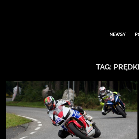
NEWSY
P
TAG:
PRĘDK