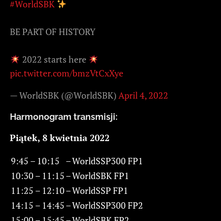
#WorldSBK
BE PART OF HISTORY
2022 starts here
pic.twitter.com/bmzVtCxXye
— WorldSBK (@WorldSBK)
April 4, 2022
Harmonogram transmisji:
Piątek, 8 kwietnia 2022
9:45 – 10:15
–
WorldSSP300 FP1
10:30 – 11:15
–
WorldSBK FP1
11:25 – 12:10
–
WorldSSP FP1
14:15 – 14:45
–
WorldSSP300 FP2
15:00 – 15:45
–
WorldSBK FP2