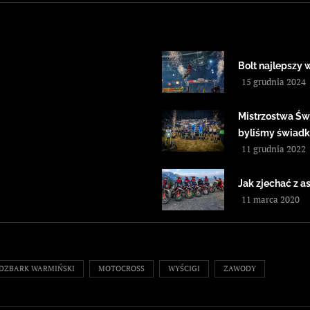
Bolt najlepszy 
15 grudnia 2024
Mistrzostwa Św
byliśmy świad
11 grudnia 2022
Jak zjechać z as
11 marca 2020
IDZBARK WARMIŃSKI
MOTOCROSS
WYŚCIGI
ZAWODY