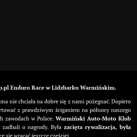
lep.pl Enduro Race w Lidzbarku Warmińskim.
zima nie chciała na dobre się z nami pożegnać. Dopiero
artować z prawdziwym ściganiem na północy naszego
ych zawodach w Polsce.
Warmiński Auto-Moto Klub
y zadbali o nagrody. Była
zacięta rywalizacja, była
 się wracać jeszcze częściej.