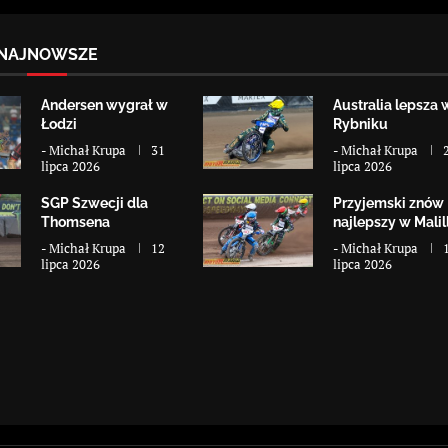
NAJNOWSZE
Andersen wygrał w
Australia lepsza 
Łodzi
Rybniku
-
Michał Krupa
31
-
Michał Krupa
lipca 2026
lipca 2026
SGP Szwecji dla
Przyjemski znów
Thomsena
najlepszy w Malill
-
Michał Krupa
12
-
Michał Krupa
lipca 2026
lipca 2026