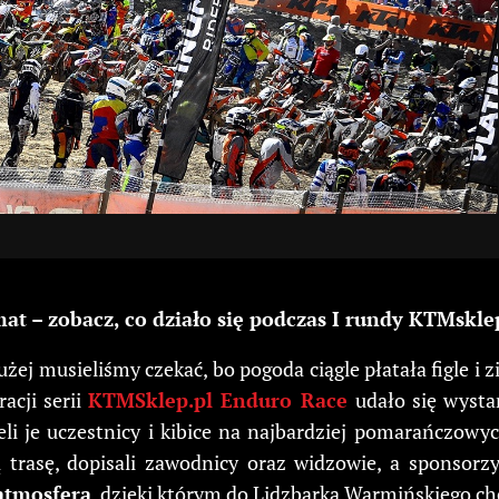
mat – zobacz, co działo się podczas I rundy KTMsk
żej musieliśmy czekać, bo pogoda ciągle płatała figle i 
acji serii
KTMSklep.pl Enduro Race
udało się wyst
eli je uczestnicy i kibice na najbardziej pomarańczow
 trasę, dopisali zawodnicy oraz widzowie, a sponsorz
atmosfera
, dzięki którym do Lidzbarka Warmińskiego chce