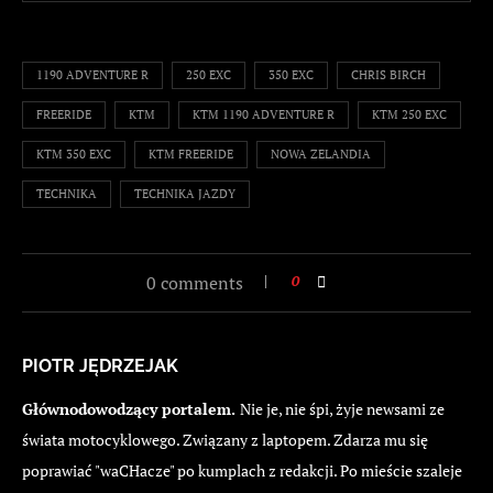
1190 ADVENTURE R
250 EXC
350 EXC
CHRIS BIRCH
FREERIDE
KTM
KTM 1190 ADVENTURE R
KTM 250 EXC
KTM 350 EXC
KTM FREERIDE
NOWA ZELANDIA
TECHNIKA
TECHNIKA JAZDY
0 comments
0
PIOTR JĘDRZEJAK
Głównodowodzący portalem.
Nie je, nie śpi, żyje newsami ze
świata motocyklowego. Związany z laptopem. Zdarza mu się
poprawiać "waCHacze" po kumplach z redakcji. Po mieście szaleje