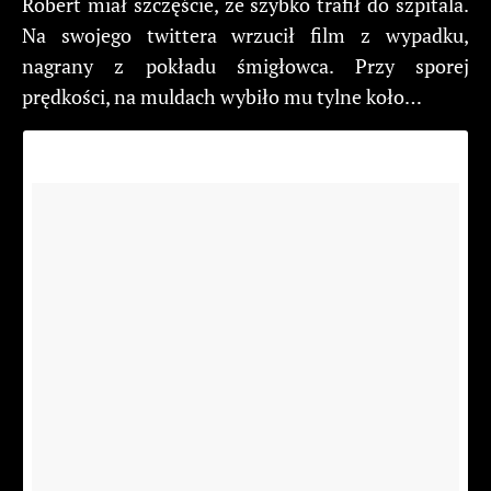
Robert miał szczęście, że szybko trafił do szpitala.
Na swojego twittera wrzucił film z wypadku,
nagrany z pokładu śmigłowca. Przy sporej
prędkości, na muldach wybiło mu tylne koło…