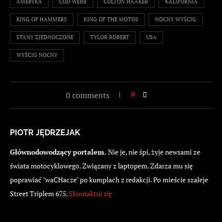
AMERYKA
COD WEBB
COLTON HAAKER
KALIFORNIA
KING OF HAMMERS
KING OF THE MOTOS
NOCNY WYŚCIG
STANY ZJEDNOCZONE
TYLOR ROBERT
USA
WYŚCIG NOCNY
0 comments
0
PIOTR JĘDRZEJAK
Głównodowodzący portalem.
Nie je, nie śpi, żyje newsami ze
świata motocyklowego. Związany z laptopem. Zdarza mu się
poprawiać "waCHacze" po kumplach z redakcji. Po mieście szaleje
Street Triplem 675.
Skontaktuj się