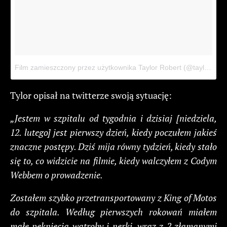
Film zamieszczony przez użytkownika Taylor Robert (@taylor_robert33)
Tylor opisał na twitterze swoją sytuację:
„Jestem w szpitalu od tygodnia i dzisiaj [niedziela,
12. lutego] jest pierwszy dzień, kiedy poczułem jakieś
znaczne postępy. Dziś mija równy tydzień, kiedy stało
się to, co widzicie na filmie, kiedy walczyłem z Codym
Webbem o prowadzenie.
Zostałem szybko przetransportowany z King of Motos
do szpitala. Według pierwszych rokowań miałem
małe pęknięcia wątroby i nerki, wraz z 2 złamanymi