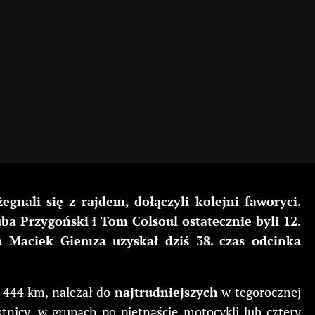
nali się z rajdem, dołączyli kolejni faworyci.
a Przygoński i Tom Colsoul ostatecznie byli 12.
ta Maciek Giemza uzyskał dziś 38. czas odcinka
 444 km, należał do
najtrudniejszych
w tegorocznej
stnicy, w grupach po piętnaście motocykli lub cztery