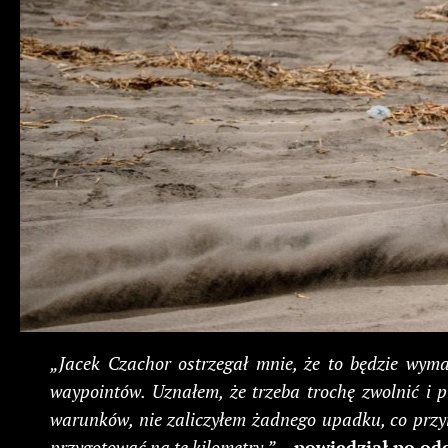
„Jacek Czachor ostrzegał mnie, że to będzie wym
waypointów. Uznałem, że trzeba trochę zwolnić i 
warunków, nie zaliczyłem żadnego upadku, co przyn
przygotować na te kilometry.”
– powiedział po od