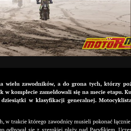
 wielu zawodników, a do grona tych, którzy pożeg
k w komplecie zameldowali się na mecie etapu. Kub
dziesiątki w klasyfikacji generalnej. Motocyklis
 w trakcie którego zawodnicy musieli pokonać łącznie
go odbywał się z szerokiej plaży nad Pacyfikiem. Ucze