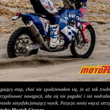
agający etap, choć nie spodziewałem się, że aż tak tru
przypilnować nawigacji, aby się nie pogubić i nie nadra
iosło satysfakcjonujący wynik. Pozycja mniej więcej utrz
cinku Maciek Giemza.