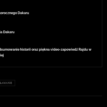
egorocznego Dakaru
da Dakaru
dsumowanie historii oraz piękna video-zapowiedź Rajdu w
iej
ZŁAMANIE