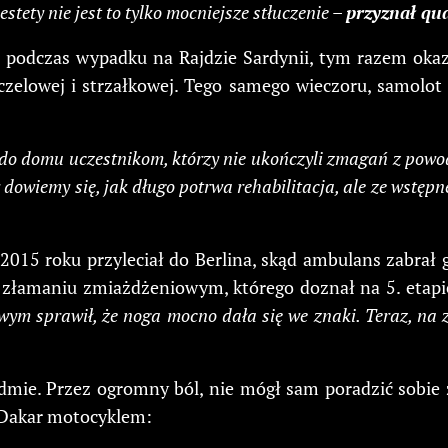
stety nie jest to tylko mocniejsze stłuczenie –
przyznał qu
ło podczas wypadku na Rajdzie Sardynii, tym razem ok
zczelowej i strzałkowej. Tego samego wieczoru, samolo
 domu uczestnikom, którzy nie ukończyli zmagań z powodu 
 dowiemy się, jak długo potrwa rehabilitacja, ale ze wstęp
z 2015 roku przyleciał do Berlina, skąd ambulans zabrał
po złamaniu zmiażdżeniowym, którego doznał na 5. etap
wym sprawił, że noga mocno dała się we znaki. Teraz, na z
dmie. Przez ogromny ból, nie mógł sam poradzić sobie 
 Dakar motocyklem: