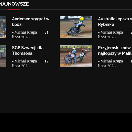
NAJNOWSZE
Andersen wygrał w
Australia lepsza 
Łodzi
Rybniku
-
Michał Krupa
31
-
Michał Krupa
lipca 2026
lipca 2026
SGP Szwecji dla
Przyjemski znów
Thomsena
najlepszy w Malill
-
Michał Krupa
12
-
Michał Krupa
lipca 2026
lipca 2026