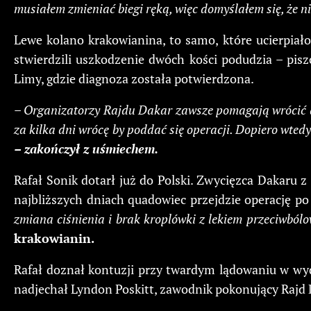
musiałem zmieniać biegi ręką, więc domyślałem się, że nie
Lewe kolano krakowianina, to samo, które ucierpia
stwierdzili uszkodzenie dwóch kości podudzia – pis
Limy, gdzie diagnoza została potwierdzona.
– Organizatorzy Rajdu Dakar zawsze pomagają wrócić do
za kilka dni wrócę by poddać się operacji. Dopiero wtedy
– zakończył z uśmiechem.
Rafał Sonik dotarł już do Polski. Zwycięzca Dakaru 
najbliższych dniach quadowiec przejdzie operację 
zmiana ciśnienia i brak kroplówki z lekiem przeciwbólo
krakowianin.
Rafał doznał kontuzji przy twardym lądowaniu w wy
nadjechał Lyndon Poskitt, zawodnik pokonujący Rajd