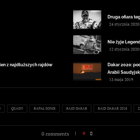
Druga ofiara t
24 stycznia 2020
Nie żyje Legen
12 stycznia 2020
den z najdłuższych rajdów
Dakar 2020: po
Arabii Saudyjsk
13 maja 2019
D
QUADY
RAFAŁ SONIK
RAJD DAKAR
RAJD DAKAR 2018
0 comments
0