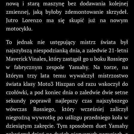
nową i starą maszynę bez dodawania kolejnej
zmiennej, jaką byłoby zdemontowanie skrzydeł.
Jutro Lorenzo ma się skupić już na nowym
motocyklu.
To jednak nie ustępujący mistrz świata był
najszybszą niespodzianką dnia, a zaledwie 21-letni
Maverick Vinales, który zastąpił go u boku Rossiego
w fabrycznym zespole Yamahy. Na torze, na
którym trzy lata temu wywalczył mistrzostwo
świata klasy Moto3 Hiszpan od razu wskoczył do
czołówki, a pod koniec dnia o zaledwie dwie setne
sekundy poprawił najlepszy czas najszybszego
wówczas Rossiego, który wcześniej zaliczył
niegroźną wywrotkę po uślizgu przedniego koła w
dziesiątym zakręcie. Tym sposobem duet Yamahy
zakończył dzień na dwóch pierwszych pozycjach, a