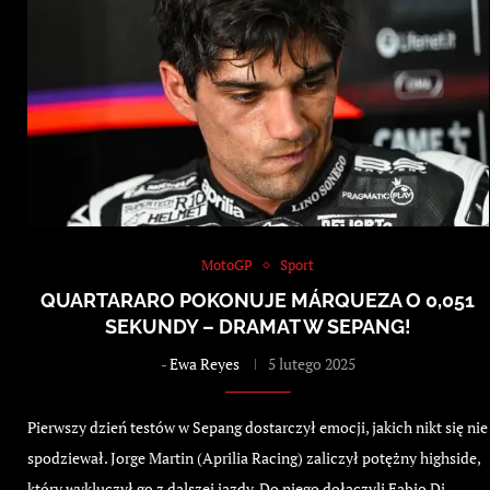
MotoGP
Sport
QUARTARARO POKONUJE MÁRQUEZA O 0,051
SEKUNDY – DRAMAT W SEPANG!
-
Ewa Reyes
5 lutego 2025
Pierwszy dzień testów w Sepang dostarczył emocji, jakich nikt się nie
spodziewał. Jorge Martin (Aprilia Racing) zaliczył potężny highside,
który wykluczył go z dalszej jazdy. Do niego dołączyli Fabio Di…