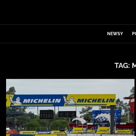
NEWSY
P
TAG: