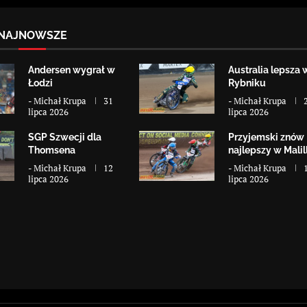
NAJNOWSZE
Andersen wygrał w
Australia lepsza 
Łodzi
Rybniku
-
Michał Krupa
31
-
Michał Krupa
lipca 2026
lipca 2026
SGP Szwecji dla
Przyjemski znów
Thomsena
najlepszy w Malill
-
Michał Krupa
12
-
Michał Krupa
lipca 2026
lipca 2026