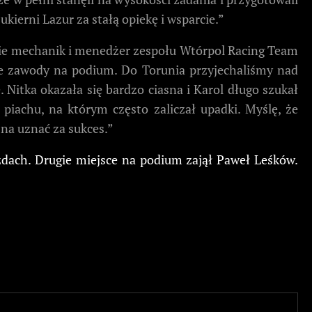
ierni Lazur za stałą opiekę i wsparcie.”
liwie mechanik i menedżer zespołu Wtórpol Racing Team
te zawody na podium. Do Torunia przyjechaliśmy nad
Nitka okazała się bardzo ciasna i Karol długo szukał
 piachu, na którym często zaliczał upadki. Myślę, że
żna uznać za sukces.”
zdach. Drugie miejsce na podium zajął Paweł Leśków.