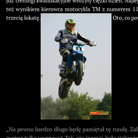
Już treningi kwalifikacyjne wróżyły ciężki dzień. Naj
też wynikiem kierowca motocykla TM z numerem 11 uk
trzecią lokatę.
Oto, co po
„Na pewno bardzo długo będę pamiętał tę rundę. Zalic
można tylko wygrywać. Tak, czy inaczej, było ciekawie