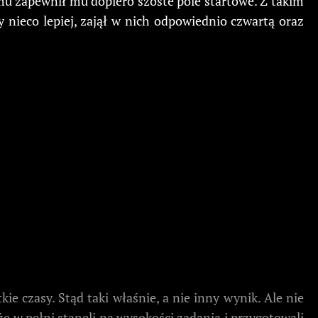
iemu zapewnił mu dopiero szóste pole startowe. Z takim
nieco lepiej, zajął w nich odpowiednio czwartą oraz
e czasy. Stąd taki właśnie, a nie inny wynik. Ale nie
że w pełni stanęli na wysokości zadania i przygotowali