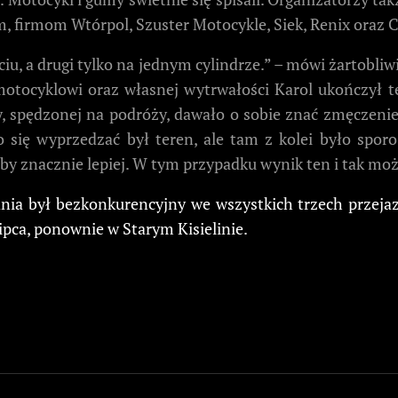
 firmom Wtórpol, Szuster Motocykle, Siek, Renix oraz Cuk
ciu, a drugi tylko na jednym cylindrze.” – mówi żartob
 motocyklowi oraz własnej wytrwałości Karol ukończył 
, spędzonej na podróży, dawało o sobie znać zmęczenie. 
o się wyprzedzać był teren, ale tam z kolei było sporo
oby znacznie lepiej. W tym przypadku wynik ten i tak mo
 dnia był bezkonkurencyjny we wszystkich trzech przeja
ipca, ponownie w Starym Kisielinie.