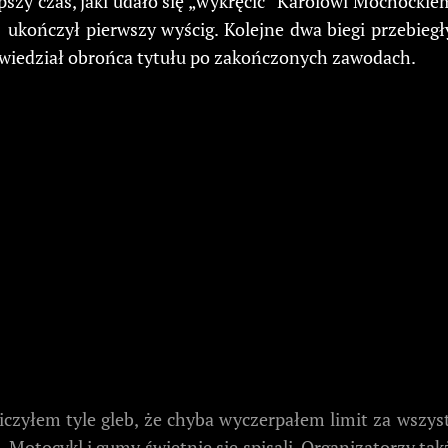
lepszy czas, jaki udało się „wykręcić” Karolowi Mochock
ończył pierwszy wyścig. Kolejne dwa biegi przebiegły 
wiedział obrońca tytułu po zakończonych zawodach.
zyłem tyle gleb, że chyba wyczerpałem limit za wszystki
. Motocykl i gumy świetnie się spisali. Organizatorzy tak