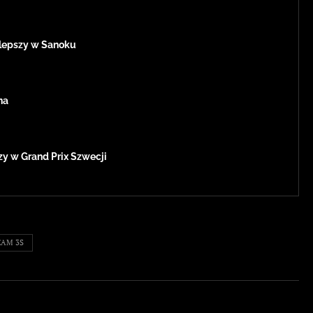
jlepszy w Sanoku
na
zy w Grand Prix Szwecji
EAM 3S