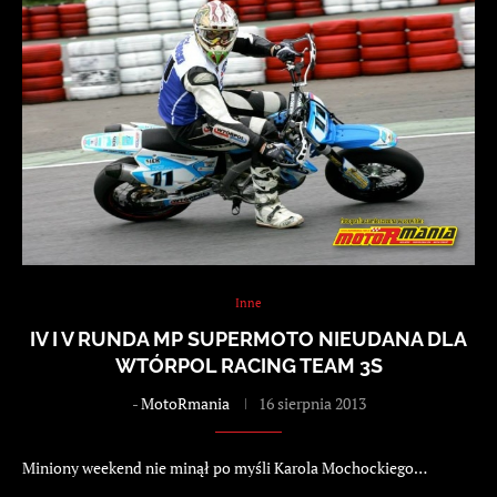
Inne
IV I V RUNDA MP SUPERMOTO NIEUDANA DLA
WTÓRPOL RACING TEAM 3S
-
MotoRmania
16 sierpnia 2013
Miniony weekend nie minął po myśli Karola Mochockiego…