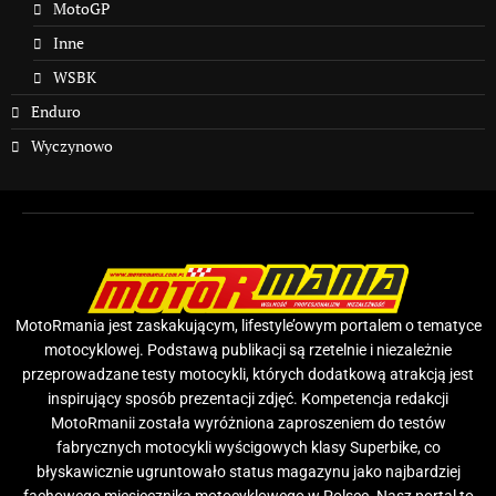
MotoGP
Inne
WSBK
Enduro
Wyczynowo
MotoRmania jest zaskakującym, lifestyle’owym portalem o tematyce
motocyklowej. Podstawą publikacji są rzetelnie i niezależnie
przeprowadzane testy motocykli, których dodatkową atrakcją jest
inspirujący sposób prezentacji zdjęć. Kompetencja redakcji
MotoRmanii została wyróżniona zaproszeniem do testów
fabrycznych motocykli wyścigowych klasy Superbike, co
błyskawicznie ugruntowało status magazynu jako najbardziej
fachowego miesięcznika motocyklowego w Polsce. Nasz portal to