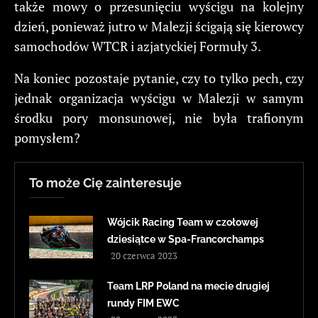
także mowy o przesunięciu wyścigu na kolejny
dzień, ponieważ jutro w Malezji ścigają się kierowcy
samochodów WTCR i azjatyckiej Formuły 3.
Na koniec pozostaje pytanie, czy to tylko pech, czy
jednak organizacja wyścigu w Malezji w samym
środku pory monsunowej, nie była trafionym
pomysłem?
To może Cię zainteresuje
Wójcik Racing Team w czołowej
dziesiątce w Spa-Francorchamps
20 czerwca 2023
Team LRP Poland na mecie drugiej
rundy FIM EWC