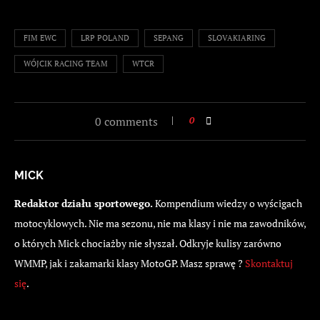
FIM EWC
LRP POLAND
SEPANG
SLOVAKIARING
WÓJCIK RACING TEAM
WTCR
0 comments
0
MICK
Redaktor działu sportowego.
Kompendium wiedzy o wyścigach
motocyklowych. Nie ma sezonu, nie ma klasy i nie ma zawodników,
o których Mick chociażby nie słyszał. Odkryje kulisy zarówno
WMMP, jak i zakamarki klasy MotoGP. Masz sprawę ?
Skontaktuj
się
.