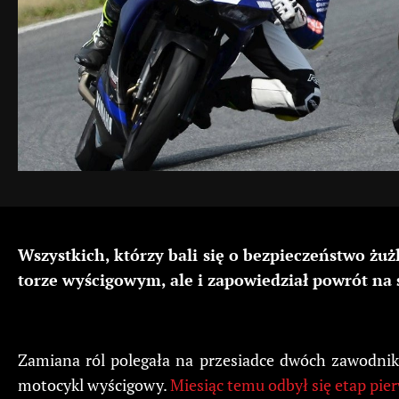
Wszystkich, którzy bali się o bezpieczeństwo żu
torze wyścigowym, ale i zapowiedział powrót na
Zamiana ról polegała na przesiadce dwóch zawodni
motocykl wyścigowy.
Miesiąc temu odbył się etap pie