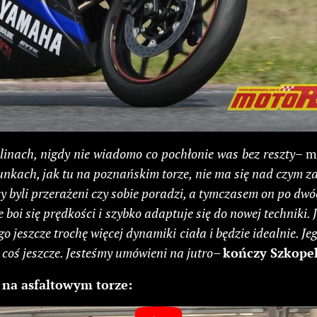
plinach, nigdy nie wiadomo co pochłonie was bez reszty
– 
unkach, jak tu na poznańskim torze, nie ma się nad czym z
cy byli przerażeni czy sobie poradzi, a tymczasem on po dwóc
e boi się prędkości i szybko adaptuje się do nowej techniki.
ego jeszcze trochę więcej dynamiki ciała i będzie idealnie. 
oś jeszcze. Jesteśmy umówieni na jutro
–
kończy Szkope
 na asfaltowym torze: