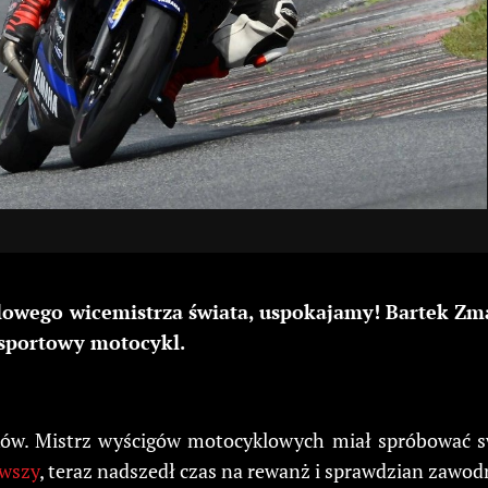
żlowego wicemistrza świata, uspokajamy! Bartek Zm
 sportowy motocykl.
ków. Mistrz wyścigów motocyklowych miał spróbować sw
rwszy
, teraz nadszedł czas na rewanż i sprawdzian zawod