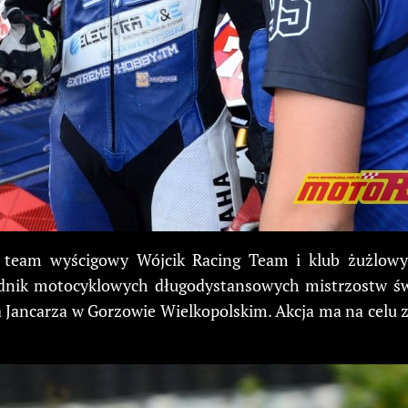
ał team wyścigowy Wójcik Racing Team i klub żużlow
wodnik motocyklowych długodystansowych mistrzostw św
a Jancarza w Gorzowie Wielkopolskim. Akcja ma na celu 