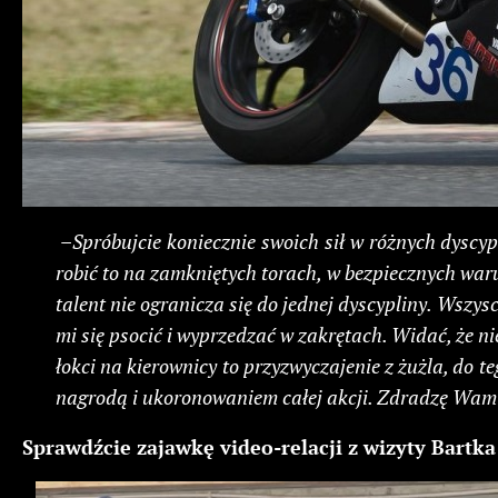
–
Spróbujcie koniecznie swoich sił w różnych dyscy
robić to na zamkniętych torach, w bezpiecznych war
talent nie ogranicza się do jednej dyscypliny. Wszys
mi się psocić i wyprzedzać w zakrętach. Widać, że ni
łokci na kierownicy to przyzwyczajenie z żużla, do t
nagrodą i ukoronowaniem całej akcji. Zdradzę Wam c
Sprawdźcie zajawkę video-relacji z wizyty Bartka