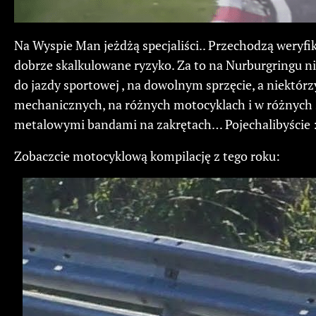
Na Wyspie Man jeżdżą specjaliści.. Przechodzą weryfi
dobrze skalkulowane ryzyko. Za to na Nurburgringu n
do jazdy sportowej , na dowolnym sprzęcie, a niektórzy
mechanicznych, na różnych motocyklach i w różnych s
metalowymi bandami na zakrętach… Pojechalibyście :
Zobaczcie motocyklową kompilację z tego roku: