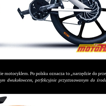
e motocyklem. Po polsku oznacza to „narzędzie do przem
ym dwukołowcem, perfekcyjnie przystosowanym do środow