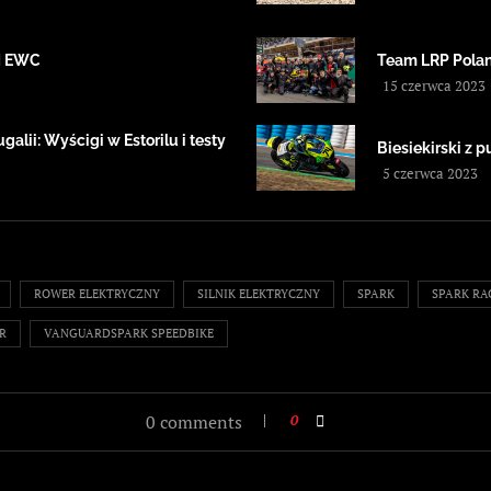
IM EWC
Team LRP Polan
15 czerwca 2023
alii: Wyścigi w Estorilu i testy
Biesiekirski z
5 czerwca 2023
ROWER ELEKTRYCZNY
SILNIK ELEKTRYCZNY
SPARK
SPARK RA
R
VANGUARDSPARK SPEEDBIKE
0 comments
0