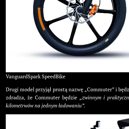
VanguardSpark SpeedBike
Drugi model przyjął prostą nazwę „Commuter” i będzi
zdradza, że Commuter będzie
„zwinnym i praktyczn
kilometrwów na jednym ładowaniu”.