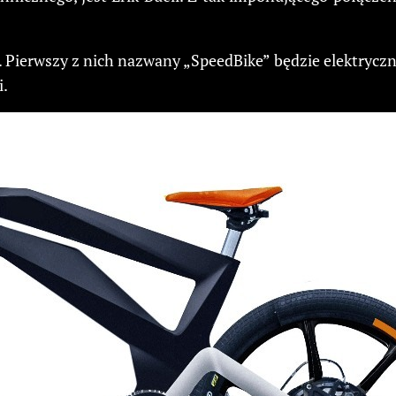
Pierwszy z nich nazwany „SpeedBike” będzie elektryczn
i.