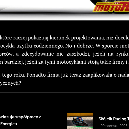
 które raczej pokazują kierunek projektowania, niż doc
tocykla użytku codziennego. No i dobrze. W sporcie mo
orców, a zdecydowanie nie zaszkodzi, jeżeli na rynku
 bardziej, jeżeli za tymi motocyklami stoją takie firmy i
 tego roku. Ponadto firma już teraz zaaplikowała o nad
rycznych?
wiązuje współpracę z
Wójcik Racing 
 Energica
20 czerwca 2023