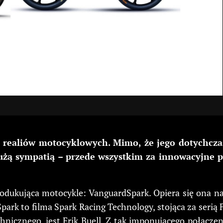
z realiów motocyklowych. Mimo, że jego dotychczaso
 dużą sympatią – przede wszystkim za innowacyjne p
odukująca motocykle: VanguardSpark. Opiera się ona na 
ark to filma Spark Racing Technology, stojąca za serią 
hnicznego, jest Erik Buell. Z tak imponującego połączen