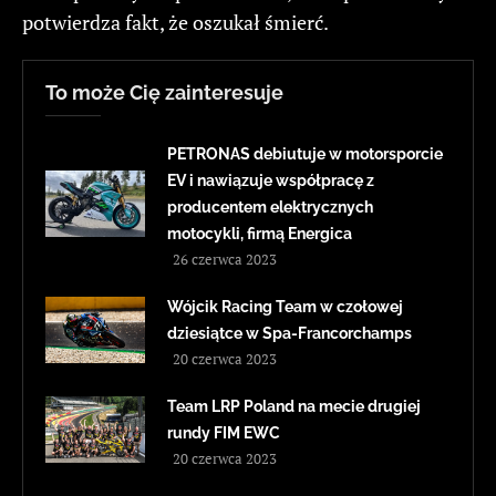
potwierdza fakt, że oszukał śmierć.
To może Cię zainteresuje
PETRONAS debiutuje w motorsporcie
EV i nawiązuje współpracę z
producentem elektrycznych
motocykli, firmą Energica
26 czerwca 2023
Wójcik Racing Team w czołowej
dziesiątce w Spa-Francorchamps
20 czerwca 2023
Team LRP Poland na mecie drugiej
rundy FIM EWC
20 czerwca 2023