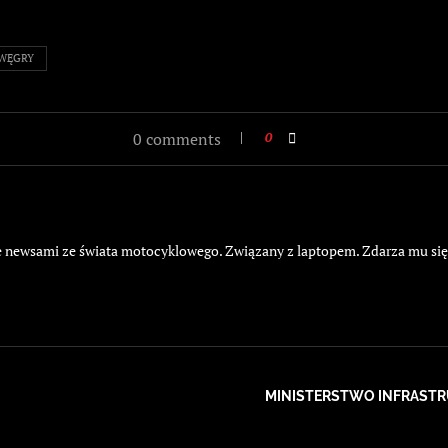
WĘGRY
0 comments
0
żyje newsami ze świata motocyklowego. Związany z laptopem. Zdarza mu si
MINISTERSTWO INFRAST