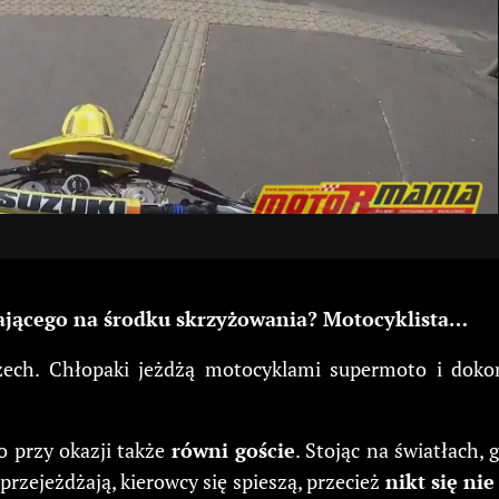
egającego na środku skrzyżowania? Motocyklista…
ech. Chłopaki jeżdżą motocyklami supermoto i dokonu
 przy okazji także
równi goście
. Stojąc na światłach,
rzejeżdżają, kierowcy się spieszą, przecież
nikt się ni