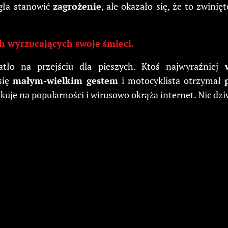
gła stanowić
zagrożenie
, ale okazało się, że to zwini
ch wyrzucających swoje śmieci.
atło na przejściu dla pieszych. Ktoś najwyraźniej
się
małym-wielkim gestem
i motocyklista otrzymał
kuje na popularności i wirusowo okrąża internet. Nic dz