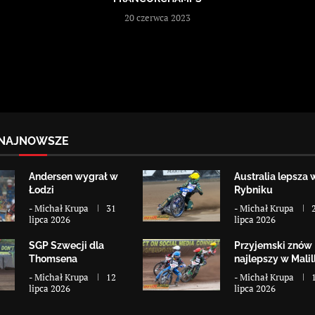
20 czerwca 2023
NAJNOWSZE
Andersen wygrał w
Australia lepsza 
Łodzi
Rybniku
-
Michał Krupa
31
-
Michał Krupa
lipca 2026
lipca 2026
SGP Szwecji dla
Przyjemski znów
Thomsena
najlepszy w Malill
-
Michał Krupa
12
-
Michał Krupa
lipca 2026
lipca 2026