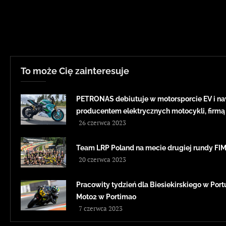
To może Cię zainteresuje
PETRONAS debiutuje w motorsporcie EV i na
producentem elektrycznych motocykli, firmą
26 czerwca 2023
Team LRP Poland na mecie drugiej rundy F
20 czerwca 2023
Pracowity tydzień dla Biesiekirskiego w Portug
Moto2 w Portimao
7 czerwca 2023