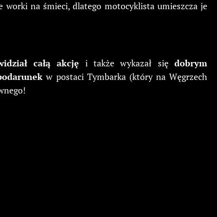
ęte worki na śmieci, dlatego motocyklista umieszcza je
widział całą akcję
i także wykazał się
dobrym
podarunek
w postaci Tymbarka (który na Węgrzech
iwnego!