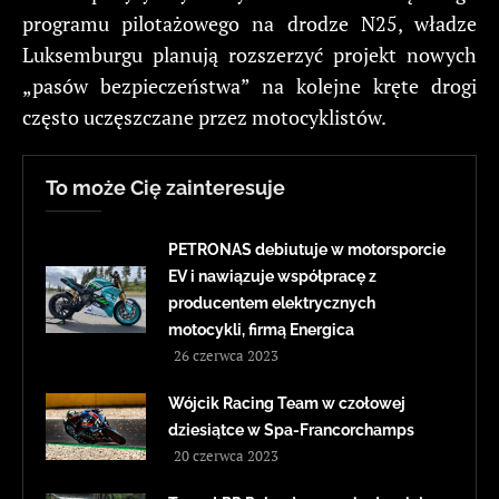
programu pilotażowego na drodze N25, władze
Luksemburgu planują rozszerzyć projekt nowych
„pasów bezpieczeństwa” na kolejne kręte drogi
często uczęszczane przez motocyklistów.
To może Cię zainteresuje
PETRONAS debiutuje w motorsporcie
EV i nawiązuje współpracę z
producentem elektrycznych
motocykli, firmą Energica
26 czerwca 2023
Wójcik Racing Team w czołowej
dziesiątce w Spa-Francorchamps
20 czerwca 2023