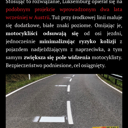
Stosując to rozwiązanie, Luksemburg opierał się na
podobnym projekcie wprowadzonym dwa lata
wcześniej w Austrii
. Tuż przy środkowej linii maluje
się dodatkowe, białe znaki poziome. Omijając je,
motocykliści odsuwają się
od osi jezdni,
jednocześnie
minimalizując ryzyko kolizji
z
pojazdem nadjeżdżającym z naprzeciwka, a tym
samym
zwiększa się pole widzenia
motocyklisty.
Bezpieczeństwo podniesione, cel osiągnięty.