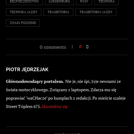
BEZPIECZEŃSTWO
LUKSEMBURG
PASY
TECHNIKA
TECHNIKA JAZDY
TRAJEKTORIA
TRAJEKTORIA JAZDY
ZNAKI POZIOME
0 comments
0
PIOTR JĘDRZEJAK
Głównodowodzący portalem.
Nie je, nie śpi, żyje newsami ze
świata motocyklowego. Związany z laptopem. Zdarza mu się
poprawiać "waCHacze" po kumplach z redakcji. Po mieście szaleje
Street Triplem 675.
Skontaktuj się