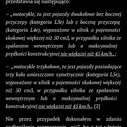
przedstawia się następująco:
–
„
motocykle, to
jest
pojazdy
dwukołowe
bez
bocznej
przyczepy
(kategoria
L3e)
lub
z
boczną
przyczepą
(kategoria
L4e),
wyposażone
w
silnik
o
pojemności
skokowej
większej
niż
50
cm3,
w
przypadku
silnika
ze
spalaniem
wewnętrznym
lub
o
maksymalnej
prędkości
konstrukcyjnej
nie większej
niż
45
km/h
„;
–
„motocykle
trzykołowe,
to
jest
pojazdy
posiadające
trzy
koła
umieszczone
symetrycznie
(kategoria
L5e),
wyposażone
w
silnik
o
pojemności
skokowej
większej
niż
50
cm3,
w
przypadku
silnika
ze
spalaniem
wewnętrznym
lub
o
maksymalnej
prędkości
konstrukcyjnej
nie większej
niż
45
km/h
„.
[2]
Nie przez przypadek dokonałem w zdaniu
podkreślenia zaprzeczenia „nie”, bo z tej właśnie