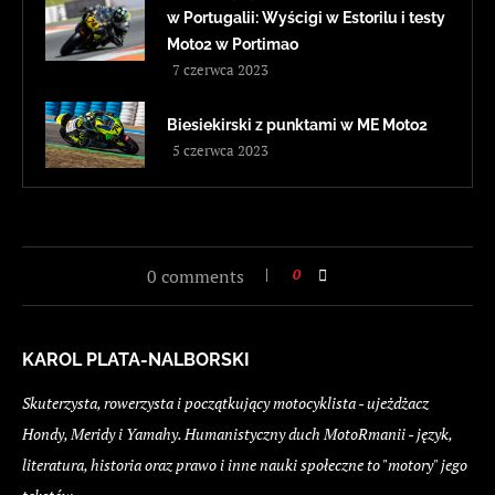
w Portugalii: Wyścigi w Estorilu i testy
Moto2 w Portimao
7 czerwca 2023
Biesiekirski z punktami w ME Moto2
5 czerwca 2023
0 comments
0
KAROL PLATA-NALBORSKI
Skuterzysta, rowerzysta i początkujący motocyklista - ujeżdżacz
Hondy, Meridy i Yamahy. Humanistyczny duch MotoRmanii - język,
literatura, historia oraz prawo i inne nauki społeczne to "motory" jego