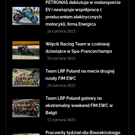
PETRONAS debiutuje w motorsporcie
EV i nawiązuje współpracę z
producentem elektrycznych
motocykli, firmą Energica
26 czerwca 2023
Wójcik Racing Team w czołowej
dziesiątce w Spa-Francorchamps
20 czerwca 2023
Team LRP Poland na mecie drugiej
rundy FIM EWC
20 czerwca 2023
Team LRP Poland gotowy na
ekstremalny weekend FIM EWC w
Belgii
15 czerwca 2023
Pracowity tydzień dla Biesiekirskiego