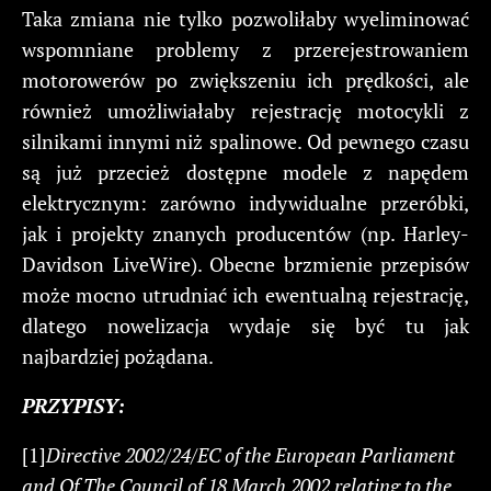
Taka zmiana nie tylko pozwoliłaby wyeliminować
wspomniane problemy z przerejestrowaniem
motorowerów po zwiększeniu ich prędkości, ale
również umożliwiałaby rejestrację motocykli z
silnikami innymi niż spalinowe. Od pewnego czasu
są już przecież dostępne modele z napędem
elektrycznym: zarówno indywidualne przeróbki,
jak i projekty znanych producentów (np. Harley-
Davidson LiveWire). Obecne brzmienie przepisów
może mocno utrudniać ich ewentualną rejestrację,
dlatego nowelizacja wydaje się być tu jak
najbardziej pożądana.
PRZYPISY:
[1]
Directive
2002/24/EC
of
the
European
Parliament
and
Of
The
Council
of
18
March
2002
relating
to
the