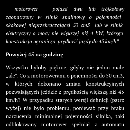
–
motorower
– pojazd
dwu
lub
trójkołowy
zaopatrzony
w
silnik
spalinowy
o
pojemności
skokowej
nieprzekraczającej
50
cm3
lub
w
silnik
elektryczny
o
mocy
nie
większej
niż
4
kW,
którego
konstrukcja
ogranicza
prędkość
jazdy
do
45
km/h
”
Powyżej
45
na
godzinę
Wszystko byłoby pięknie, gdyby nie jedno małe
„ale”. Co z motorowerami o pojemności do 50 cm3,
w których dokonano zmian konstrukcyjnych
pozwalających jeździć z prędkością większą niż 45
km/h? W przypadku starych wersji definicji (patrz
wyżej) nie było problemu, ponieważ przy braku
narzucenia minimalnej pojemności silnika, taki
odblokowany motorower spełniał z automatu