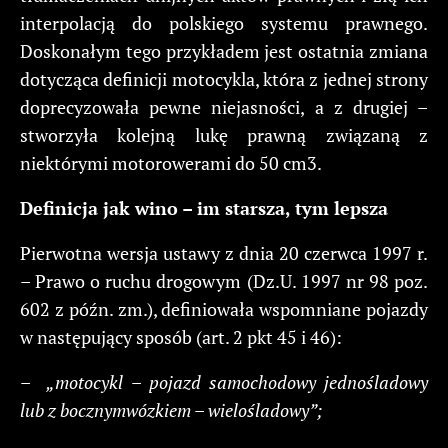
interpolacją do polskiego systemu prawnego.
Doskonałym tego przykładem jest ostatnia zmiana
dotycząca definicji motocykla, która z jednej strony
doprecyzowała pewne niejasności, a z drugiej –
stworzyła kolejną lukę prawną związaną z
niektórymi motorowerami do 50 cm3.
Definicja
jak
wino
– im
starsza,
tym
lepsza
Pierwotna wersja ustawy z dnia 20 czerwca 1997 r.
– Prawo o ruchu drogowym (Dz.U. 1997 nr 98 poz.
602 z późn. zm.), definiowała wspomniane pojazdy
w następujący sposób (art. 2 pkt 45 i 46):
–
„motocykl
–
pojazd
samochodowy
jednośladowy
lub
z
bocznym
wózkiem
– wielośladowy
”;