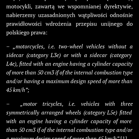
motocykli, zawartą we wspomnianej dyrektywie,
nabierzemy uzasadnionych wątpliwości odnośnie
prawidłowości wdrożenia przepisu unijnego do
polskiego prawa:
–
„motorcycles,
i.e.
two-wheel
vehicles
without
a
sidecar
(category
L3e)
or
with
a
sidecar
(category
L4e),
fitted
with
an
engine
having
a
cylinder
capacity
of
more
than
50
cm3
if
of
the
internal
combustion
type
and/or
having
a
maximum
design
speed
of
more
than
45
km/h”;
–
„motor
tricycles,
i.e.
vehicles
with
three
symmetrically
arranged
wheels
(category
L5e)
fitted
with
an
engine
having
a
cylinder
capacity
of
more
than
50
cm3
if
of
the
internal
combustion
type
and/or
a
maximum
design
speed
of
more
than
45
km/h”.
[1]