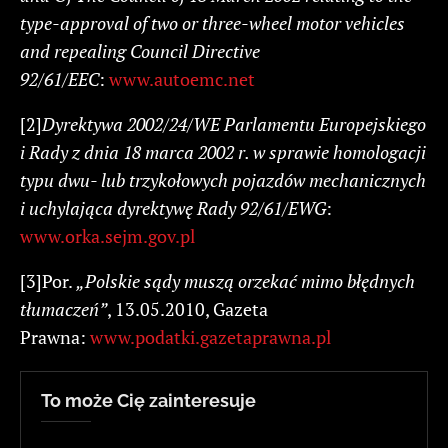
type-approval
of
two
or
three-wheel
motor
vehicles
and
repealing
Council
Directive
92/61/EEC
:
www.autoemc.net
[2]
Dyrektywa
2002/24/WE
Parlamentu
Europejskiego
i
Rady
z
dnia
18
marca
2002
r.
w
sprawie
homologacji
typu
dwu-
lub
trzykołowych
pojazdów
mechanicznych
i
uchylająca
dyrektywę
Rady
92/61/EWG
:
www.orka.sejm.gov.pl
[3]Por.
„
Polskie
sądy
muszą
orzekać
mimo
błędnych
tłumaczeń
”
, 13.05.2010, Gazeta
Prawna:
www.podatki.gazetaprawna.pl
To może Cię zainteresuje