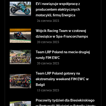
EV i nawiązuje współpracę z
producentem elektrycznych
motocykli, firmą Energica
26 czerwca 2023
Wójcik Racing Team w czołowej
dziesiątce w Spa-Francorchamps
20 czerwca 2023
Team LRP Poland na mecie drugiej
rundy FIM EWC
20 czerwca 2023
Team LRP Poland gotowy na
ekstremalny weekend FIM EWC w
Belgii
15 czerwca 2023
Pracowity tydzień dla Biesiekirskiego