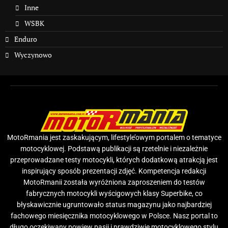
Inne
WSBK
Enduro
Wyczynowo
MotoRmania jest zaskakującym, lifestyle’owym portalem o tematyce
motocyklowej. Podstawą publikacji są rzetelnie i niezależnie
przeprowadzane testy motocykli, których dodatkową atrakcją jest
inspirujący sposób prezentacji zdjęć. Kompetencja redakcji
MotoRmanii została wyróżniona zaproszeniem do testów
fabrycznych motocykli wyścigowych klasy Superbike, co
błyskawicznie ugruntowało status magazynu jako najbardziej
fachowego miesięcznika motocyklowego w Polsce. Nasz portal to
długo oczekiwany powiew pasji i prawdziwie motocyklowego stylu