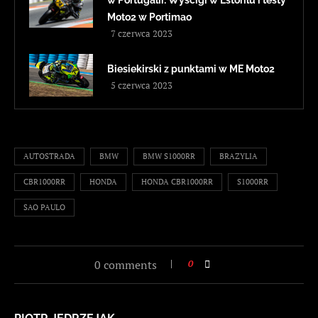
w Portugalii: Wyścigi w Estorilu i testy
Moto2 w Portimao
7 czerwca 2023
Biesiekirski z punktami w ME Moto2
5 czerwca 2023
AUTOSTRADA
BMW
BMW S1000RR
BRAZYLIA
CBR1000RR
HONDA
HONDA CBR1000RR
S1000RR
SAO PAULO
0 comments
0