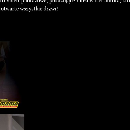
t to video pilotażowe, pokazujące możliwości autora, 
 otwarte wszystkie drzwi!