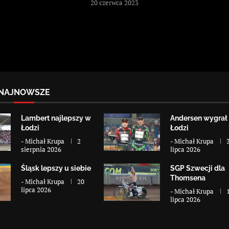
20 czerwca 2023
NAJNOWSZE
Lambert najlepszy w
Andersen wygrał
Łodzi
Łodzi
-
Michał Krupa
2
-
Michał Krupa
sierpnia 2026
lipca 2026
Śląsk lepszy u siebie
SGP Szwecji dla
Thomsena
-
Michał Krupa
20
lipca 2026
-
Michał Krupa
lipca 2026