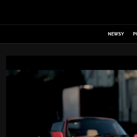
NEWSY
P