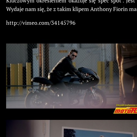
Kluczowym określeniem okazuje się 'spec spot’. Jes
Wydaje nam się, że z takim klipem Anthony Fiorin ma
http://vimeo.com/34145796