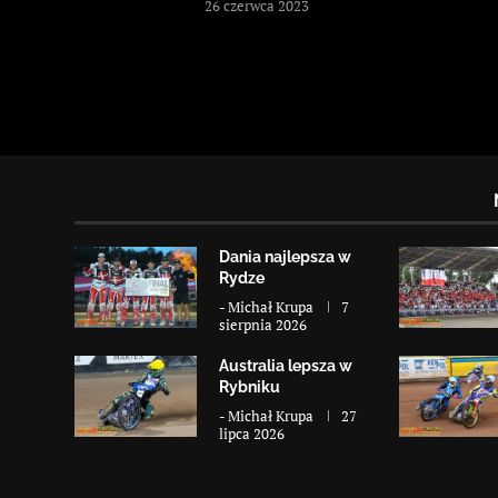
26 czerwca 2023
Dania najlepsza w
Rydze
-
Michał Krupa
7
sierpnia 2026
Australia lepsza w
Rybniku
-
Michał Krupa
27
lipca 2026