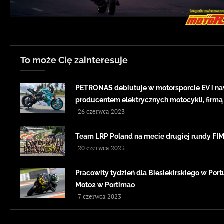
To może Cię zainteresuje
PETRONAS debiutuje w motorsporcie EV i na
producentem elektrycznych motocykli, firmą
26 czerwca 2023
Team LRP Poland na mecie drugiej rundy F
20 czerwca 2023
Pracowity tydzień dla Biesiekirskiego w Portug
Moto2 w Portimao
7 czerwca 2023