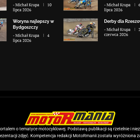
-
Michał Krupa
10
-
Michał Krupa
lipca 2026
lipca 2026
Woryna najlepszy w
Derby dla Rzesz
Bydgoszczy
-
Michał Krupa
czerwca 2026
-
Michał Krupa
4
lipca 2026
rtalem o tematyce motocyklowej. Podstawą publikacji są rzetelnie i nie
prezentacji zdjęć. Kompetencja redakcji MotoRmanii została wyróżniona 