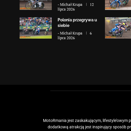
-
Michał Krupa
12
lipca 2026
Polonia przegrywa u
siebie
-
Michał Krupa
6
lipca 2026
MotoRmania jest zaskakującym, lifestyle’owym po
dodatkową atrakcją jest inspirujący sposób 