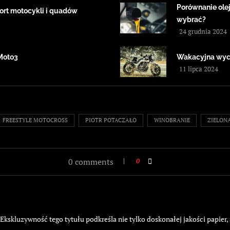
Porównanie ole
ort motocykli i quadów
wybrać?
24 grudnia 2024
Moto3
Wakacyjna wyci
11 lipca 2024
FREESTYLE MOTOCROSS
PIOTR POTACZAŁO
WINOBRANIE
ZIELON
0 comments
0
kskluzywność tego tytułu podkreśla nie tylko doskonałej jakości papier,