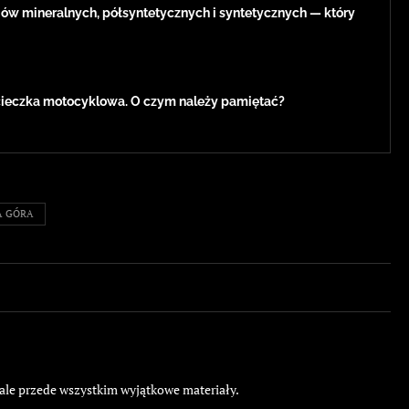
jów mineralnych, półsyntetycznych i syntetycznych — który
eczka motocyklowa. O czym należy pamiętać?
A GÓRA
 ale przede wszystkim wyjątkowe materiały.