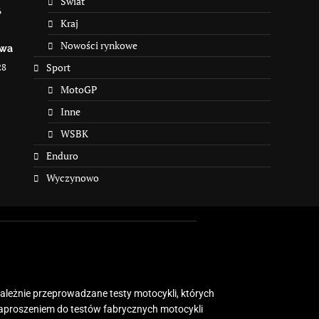
Świat
6
Kraj
Nowości rynkowe
owa
28
Sport
MotoGP
Inne
WSBK
Enduro
Wyczynowo
zależnie przeprowadzane testy motocykli, których
zaproszeniem do testów fabrycznych motocykli