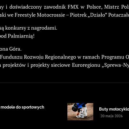
any i doświadczony zawodnik FMX w Polsce, Mistrz Pol
lski we Freestyle Motocrossie – Piotrek „Działo” Potac
 są konkursy z nagrodami.
pod Palmiarnią!
ona Góra.
 Funduszu Rozwoju Regionalnego w ramach Programu Op
 projektów i projekty sieciowe Euroregionu „Sprewa-N
 modele do sportowych
Buty motocyklow
20 maja 2026