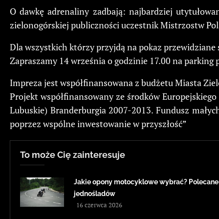
O dawkę adrenaliny zadbają: najbardziej utytułow
zielonogórskiej publiczności uczestnik Mistrzostw Po
Dla wszystkich którzy przyjdą na pokaz przewidziane
Zapraszamy 14 września o godzinie 17.00 na parking 
Impreza jest współfinansowana z budżetu Miasta Ziel
Projekt współfinansowany ze środków Europejskiego
Lubuskie) Branderburgia 2007-2013. Fundusz małych
poprzez wspólne inwestowanie w przyszłość”
To może Cię zainteresuje
Jakie opony motocyklowe wybrać? Polecane
jednośladów
16 czerwca 2026