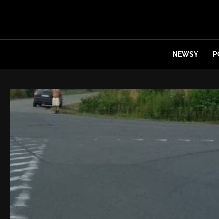
NEWSY
P