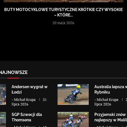
BUTY MOTOCYKLOWE TURYSTYCZNE KRÓTKIE CZY WYSOKIE
– KTÓRE...
20 maja 2026
NAJNOWSZE
Andersen wygrał w
Australia lepsza 
Łodzi
Rybniku
-
Michał Krupa
31
-
Michał Krupa
lipca 2026
lipca 2026
SGP Szwecji dla
Przyjemski znów
Thomsena
najlepszy w Malill