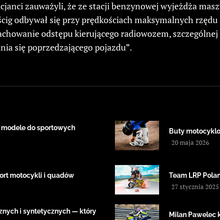
icjanci zauważyli, że ze stacji benzynowej wyjeżdża mas
ścig odbywał się przy prędkościach maksymalnych rzędu
achowanie odstępu kierującego radiowozem, szczególnej
nia się poprzedzającego pojazdu”.
 modele do sportowych
Buty motocyklow
20 maja 2026
ort motocykli i quadów
Team LRP Polan
27 stycznia 2025
znych i syntetycznych — który
Milan Pawelec 