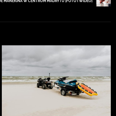
E MANEKINA W CENTRUM MADRYTU [FOTO I WIDEO]