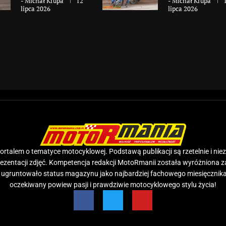
-
Michał Krupa
12
-
Michał Krupa
lipca 2026
lipca 2026
rtalem o tematyce motocyklowej. Podstawą publikacji są rzetelnie i nie
prezentacji zdjęć. Kompetencja redakcji MotoRmanii została wyróżniona 
e ugruntowało status magazynu jako najbardziej fachowego miesięcznika
oczekiwany powiew pasji i prawdziwie motocyklowego stylu życia!