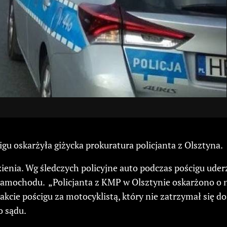
 oskarżyła giżycka prokuratura policjanta z Olsztyna.
ęzienia. Wg śledczych policyjne auto podczas pościgu uder
o samochodu. „Policjanta z KMP w Olsztynie oskarżono o
ie pościgu za motocyklistą, który nie zatrzymał się do
o sądu.