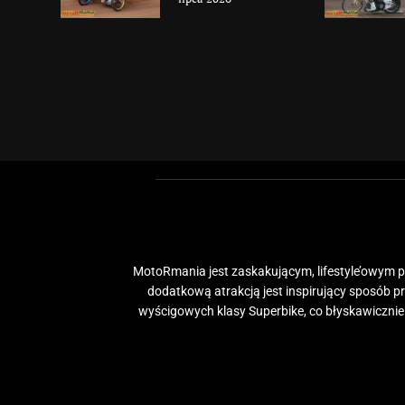
MotoRmania jest zaskakującym, lifestyle’owym po
dodatkową atrakcją jest inspirujący sposób 
wyścigowych klasy Superbike, co błyskawiczni