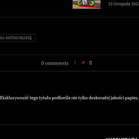
25 listopada 202
IJA MOTOCYKLISTĘ
0 comments
0
kskluzywność tego tytułu podkreśla nie tylko doskonałej jakości papier,