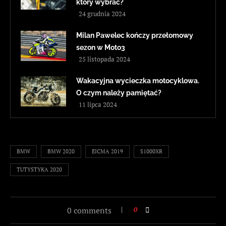
który wybrać?
24 grudnia 2024
Milan Pawelec kończy przełomowy
sezon w Moto3
25 listopada 2024
Wakacyjna wycieczka motocyklowa.
O czym należy pamiętać?
11 lipca 2024
BMW
BMW 2020
EICMA 2019
S1000XR
TUTYSTYKA 2020
0 comments
0