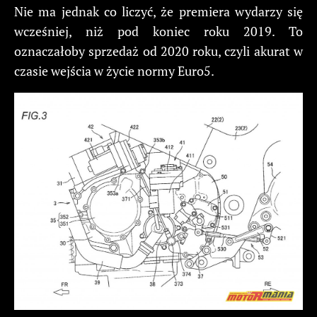
Nie ma jednak co liczyć, że premiera wydarzy się
wcześniej, niż pod koniec roku 2019. To
oznaczałoby sprzedaż od 2020 roku, czyli akurat w
czasie wejścia w życie normy Euro5.