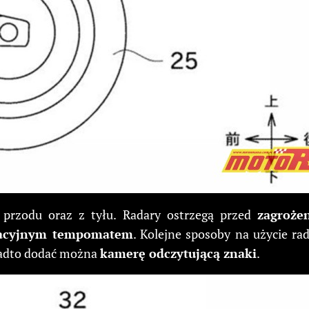
przodu oraz z tyłu. Radary ostrzegą przed
zagroże
acyjnym tempomatem
. Kolejne sposoby na użycie ra
nadto dodać można
kamerę odczytującą znaki
.