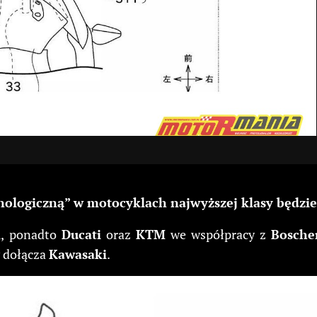
nologiczną” w motocyklach najwyższej klasy będzie
l
, ponadto
Ducati
oraz
KTM
we współpracy z
Bosch
y dołącza
Kawasaki
.