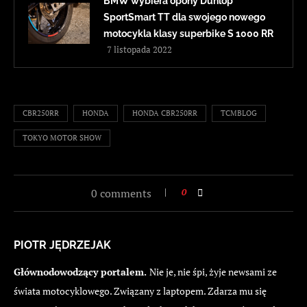
BMW wybiera opony Dunlop
SportSmart TT dla swojego nowego
motocykla klasy superbike S 1000 RR
7 listopada 2022
CBR250RR
HONDA
HONDA CBR250RR
TCMBLOG
TOKYO MOTOR SHOW
0 comments
0
PIOTR JĘDRZEJAK
Głównodowodzący portalem.
Nie je, nie śpi, żyje newsami ze
świata motocyklowego. Związany z laptopem. Zdarza mu się