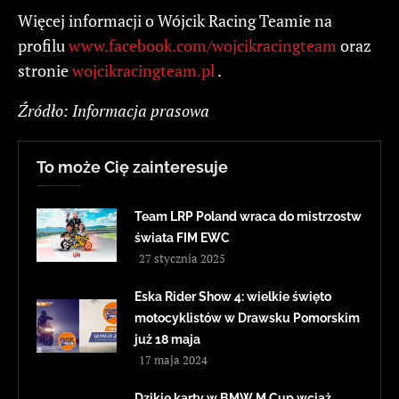
Więcej informacji o Wójcik Racing Teamie na
profilu
www.facebook.com/wojcikracingteam
oraz
stronie
wojcikracingteam.pl
.
Źródło: Informacja prasowa
To może Cię zainteresuje
Team LRP Poland wraca do mistrzostw
świata FIM EWC
27 stycznia 2025
Eska Rider Show 4: wielkie święto
motocyklistów w Drawsku Pomorskim
już 18 maja
17 maja 2024
Dzikie karty w BMW M Cup wciąż