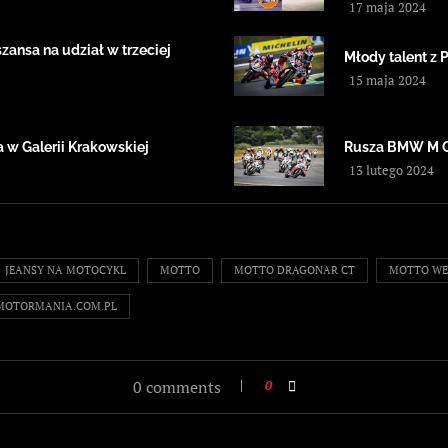
17 maja 2024
ansa na udział w trzeciej
Młody talent z 
15 maja 2024
 w Galerii Krakowskiej
Rusza BMW M 
13 lutego 2024
JEANSY NA MOTOCYKL
MOTTO
MOTTO DRAGONAR CT
MOTTO W
 MOTORMANIA.COM.PL
0 comments
0