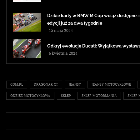
Dzikie karty w BMW M Cup wciąż dostępne: sz
edycji już za dwa tygodnie
15 maja 2024
Odkryj ewolucję Ducati: Wyjątkowa wystawa
6 kwietnia 2024
COM.PL
DRAGONAR CT
JEANSY
JEANSY MOTOCYKLOWE
ODZIEŻ MOTOCYKLOWA
SKLEP
SKLEP MOTORMANIA
SKLEP