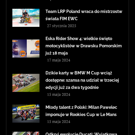
Team LRP Poland wraca do mistrzostw
świata FIM EWC
27 stycznia 2025
Eska Rider Show 4: wielkie święto
motocyklistów w Drawsku Pomorskim
już 18 maja
17 maja 2024
Dzikie karty w BMW M Cup wciąż
dostępne: szansa na udział w trzeciej
edycji już za dwa tygodnie
15 maja 2024
Młody talent z Polski: Milan Pawelec
imponuje w Rookies Cup w Le Mans
15 maja 2024
Odkryj ewolucję Ducati: Wyjątkowa